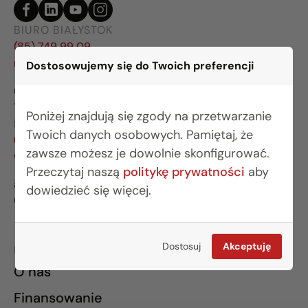
BIURO BIAŁYSTOK
(85) 749 99 09
mieszkania@rogowskidevelopment.pl
Dostosowujemy się do Twoich preferencji
ul. Legionowa 28 lok. 202
15-281 Białystok
Poniżej znajdują się zgody na przetwarzanie
BIURO WARSZAWA
Twoich danych osobowych. Pamiętaj, że
(22) 642 03 55
zawsze możesz je dowolnie skonfigurować.
warszawa@rogowskidevelopment.pl
Przeczytaj naszą
politykę prywatności
aby
al. Wilanowska 67E lok. U5
dowiedzieć się więcej.
02-765 Warszawa
Dostosuj
Akceptuję
INFORMACJE
O nas
Finansowanie