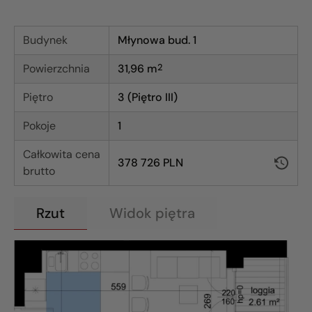
Budynek
Młynowa bud. 1
Powierzchnia
31,96
m
2
Piętro
3 (Piętro III)
Pokoje
1
Całkowita cena
378 726 PLN
brutto
Rzut
Widok piętra