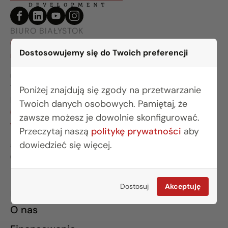
BIURO BIAŁYSTOK
(85) 749 99 09
Dostosowujemy się do Twoich preferencji
mieszkania@rogowskidevelopment.pl
ul. Legionowa 28 lok. 202
15-281 Białystok
Poniżej znajdują się zgody na przetwarzanie
BIURO WARSZAWA
Twoich danych osobowych. Pamiętaj, że
(22) 642 03 55
zawsze możesz je dowolnie skonfigurować.
warszawa@rogowskidevelopment.pl
Przeczytaj naszą
politykę prywatności
aby
dowiedzieć się więcej.
al. Wilanowska 67E lok. U5
02-765 Warszawa
Dostosuj
Akceptuję
INFORMACJE
O nas