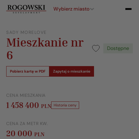
Wybierz miasto
SADY MORELOVE
Mieszkanie nr
Dostępne
6
Pobierz kartę w PDF
Zapytaj o mieszkanie
CENA MIESZKANIA
1 458 400
PLN
Historia ceny
CENA ZA METR KW.
20 000
PLN