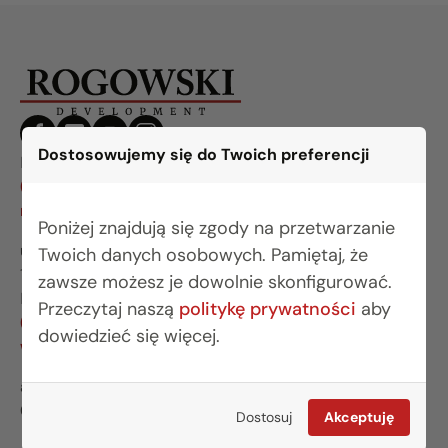
Dostosowujemy się do Twoich preferencji
BIURO BIAŁYSTOK
(85) 749 99 09
mieszkania@rogowskidevelopment.pl
Poniżej znajdują się zgody na przetwarzanie
ul. Legionowa 28 lok. 202
Twoich danych osobowych. Pamiętaj, że
15-281 Białystok
zawsze możesz je dowolnie skonfigurować.
BIURO WARSZAWA
Przeczytaj naszą
politykę prywatności
aby
(22) 642 03 55
dowiedzieć się więcej.
warszawa@rogowskidevelopment.pl
al. Wilanowska 67E lok. U5
02-765 Warszawa
Dostosuj
Akceptuję