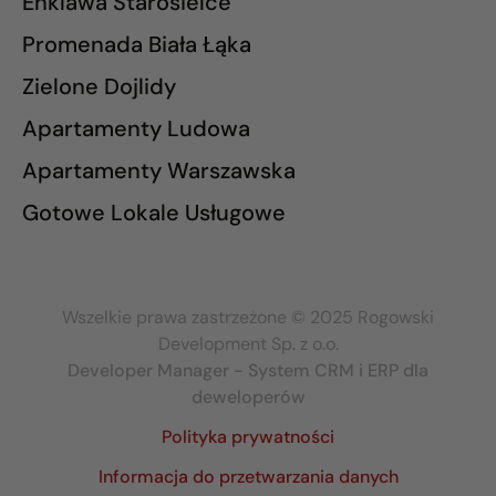
Enklawa Starosielce
Promenada Biała Łąka
Zielone Dojlidy
Apartamenty Ludowa
Apartamenty Warszawska
Gotowe Lokale Usługowe
Wszelkie prawa zastrzeżone © 2025 Rogowski
Development Sp. z o.o.
Developer Manager - System CRM i ERP dla
deweloperów
Polityka prywatności
Informacja do przetwarzania danych