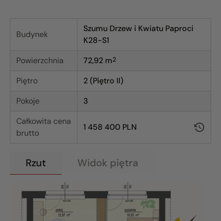
Szumu Drzew i Kwiatu Paproci
Budynek
K28-S1
Powierzchnia
72,92
m
2
Piętro
2 (Piętro II)
Pokoje
3
Całkowita cena
1 458 400 PLN
brutto
Rzut
Widok piętra