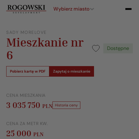
Wybierz miasto
SADY MORELOVE
Mieszkanie nr
Dostępne
6
Pobierz kartę w PDF
Zapytaj o mieszkanie
CENA MIESZKANIA
3 035 750
PLN
Historia ceny
CENA ZA METR KW.
25 000
PLN