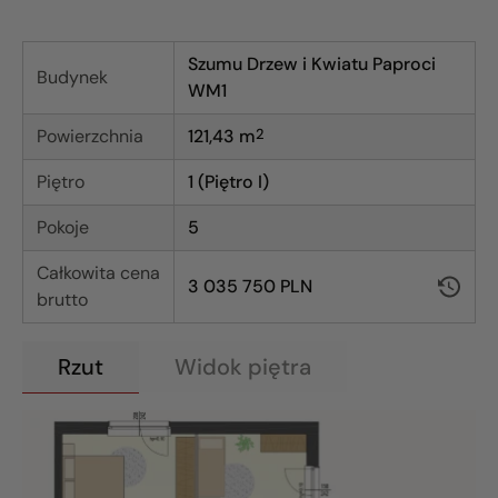
Szumu Drzew i Kwiatu Paproci
Budynek
WM1
Powierzchnia
121,43
m
2
Piętro
1 (Piętro I)
Pokoje
5
Całkowita cena
3 035 750 PLN
brutto
Rzut
Widok piętra