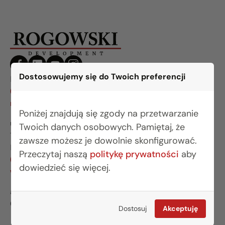
Dostosowujemy się do Twoich preferencji
BIURO BIAŁYSTOK
(85) 749 99 09
mieszkania@rogowskidevelopment.pl
Poniżej znajdują się zgody na przetwarzanie
ul. Legionowa 28 lok. 202
Twoich danych osobowych. Pamiętaj, że
15-281 Białystok
zawsze możesz je dowolnie skonfigurować.
BIURO WARSZAWA
Przeczytaj naszą
politykę prywatności
aby
(22) 642 03 55
dowiedzieć się więcej.
warszawa@rogowskidevelopment.pl
al. Wilanowska 67E lok. U5
02-765 Warszawa
Dostosuj
Akceptuję