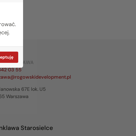
urować.
cej.
eptuję
RO WARSZAWA
642 03 55
zawa@rogowskidevelopment.pl
ilanowska 67E lok. U5
65 Warszawa
nklawa Starosielce