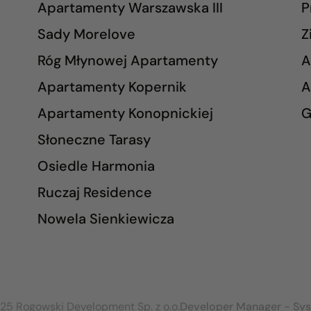
Apartamenty Warszawska III
P
Sady Morelove
Z
Róg Młynowej Apartamenty
A
Apartamenty Kopernik
A
Apartamenty Konopnickiej
G
Słoneczne Tarasy
Osiedle Harmonia
Ruczaj Residence
Nowela Sienkiewicza
25 Rogowski Development Sp. z o.o.
Developer Manager - Sy