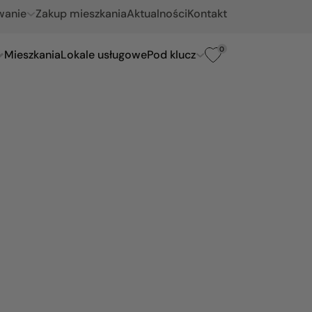
wanie
Zakup mieszkania
Aktualności
Kontakt
0
Mieszkania
Lokale usługowe
Pod klucz