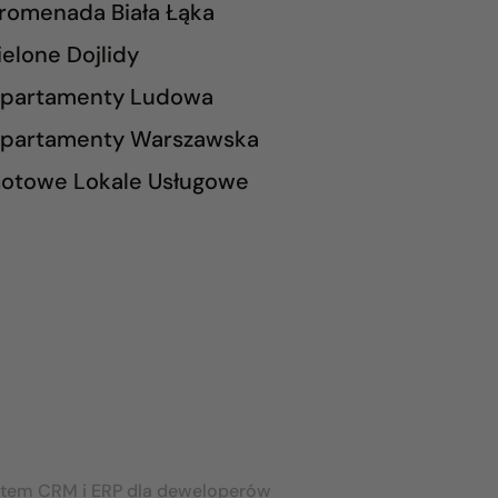
romenada Biała Łąka
ielone Dojlidy
partamenty Ludowa
partamenty Warszawska
otowe Lokale Usługowe
stem CRM i ERP dla deweloperów