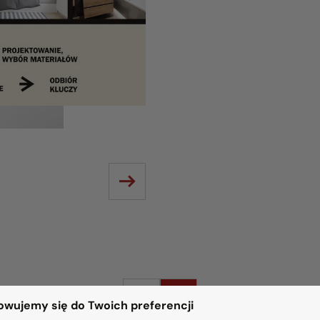
1
2
wujemy się do Twoich preferencji