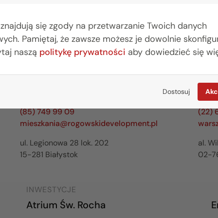
 znajdują się zgody na przetwarzanie Twoich danych
ych. Pamiętaj, że zawsze możesz je dowolnie skonfig
ytaj naszą
politykę prywatności
aby dowiedzieć się wię
Dostosuj
Akc
BIURO BIAŁYSTOK
BIU
(85) 749 99 09
(22) 
mieszkania@rogowskidevelopment.pl
wars
ul. Legionowa 28 lok. 202
al. W
15-281 Białystok
02-7
INWESTYCJE
Atrium Św. Rocha
E