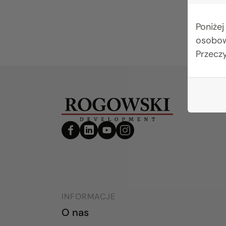
Poniżej
osobow
Przecz
INFORMACJE
O nas