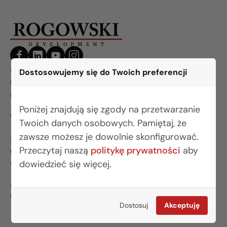
BIURO BIAŁYSTOK
Dostosowujemy się do Twoich preferencji
(85) 749 99 09
mieszkania@rogowskidevelopment.pl
Poniżej znajdują się zgody na przetwarzanie
ul. Legionowa 28 lok. 202
Twoich danych osobowych. Pamiętaj, że
15-281 Białystok
zawsze możesz je dowolnie skonfigurować.
BIURO WARSZAWA
Przeczytaj naszą
politykę prywatności
aby
(22) 642 03 55
warszawa@rogowskidevelopment.pl
dowiedzieć się więcej.
al. Wilanowska 67E lok. U5
02-765 Warszawa
Dostosuj
Akceptuję