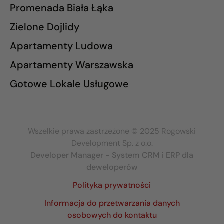
Promenada Biała Łąka
Zielone Dojlidy
Apartamenty Ludowa
Apartamenty Warszawska
Gotowe Lokale Usługowe
Wszelkie prawa zastrzeżone © 2025 Rogowski
Development Sp. z o.o.
Developer Manager - System CRM i ERP dla
deweloperów
Polityka prywatności
Informacja do przetwarzania danych
osobowych do kontaktu