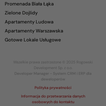
Promenada Biała Łąka
Zielone Dojlidy
Apartamenty Ludowa
Apartamenty Warszawska
Gotowe Lokale Usługowe
Wszelkie prawa zastrzeżone © 2025 Rogowski
Development Sp. z o.o.
Developer Manager - System CRM i ERP dla
deweloperów
Polityka prywatności
Informacja do przetwarzania danych
osobowych do kontaktu