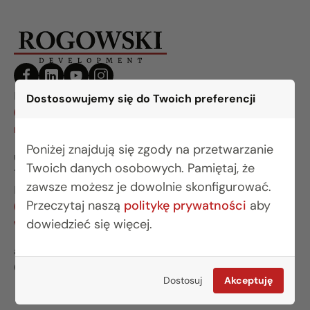
BIURO BIAŁYSTOK
Dostosowujemy się do Twoich preferencji
(85) 749 99 09
mieszkania@rogowskidevelopment.pl
Poniżej znajdują się zgody na przetwarzanie
ul. Legionowa 28 lok. 202
Twoich danych osobowych. Pamiętaj, że
15-281 Białystok
zawsze możesz je dowolnie skonfigurować.
BIURO WARSZAWA
Przeczytaj naszą
politykę prywatności
aby
(22) 642 03 55
warszawa@rogowskidevelopment.pl
dowiedzieć się więcej.
al. Wilanowska 67E lok. U5
02-765 Warszawa
Dostosuj
Akceptuję