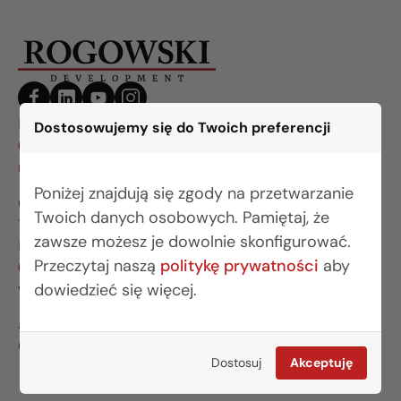
BIURO BIAŁYSTOK
Dostosowujemy się do Twoich preferencji
(85) 749 99 09
mieszkania@rogowskidevelopment.pl
Poniżej znajdują się zgody na przetwarzanie
ul. Legionowa 28 lok. 202
Twoich danych osobowych. Pamiętaj, że
15-281 Białystok
zawsze możesz je dowolnie skonfigurować.
BIURO WARSZAWA
Przeczytaj naszą
politykę prywatności
aby
(22) 642 03 55
warszawa@rogowskidevelopment.pl
dowiedzieć się więcej.
al. Wilanowska 67E lok. U5
02-765 Warszawa
Dostosuj
Akceptuję