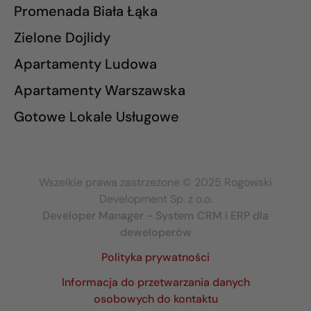
Promenada Biała Łąka
Zielone Dojlidy
Apartamenty Ludowa
Apartamenty Warszawska
Gotowe Lokale Usługowe
Wszelkie prawa zastrzeżone © 2025 Rogowski
Development Sp. z o.o.
Developer Manager - System CRM i ERP dla
deweloperów
Polityka prywatności
Informacja do przetwarzania danych
osobowych do kontaktu