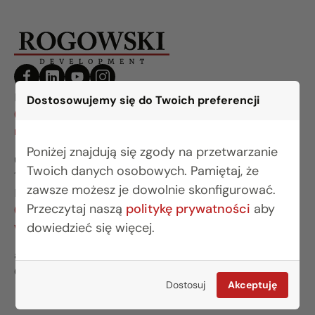
BIURO BIAŁYSTOK
Dostosowujemy się do Twoich preferencji
(85) 749 99 09
mieszkania@rogowskidevelopment.pl
Poniżej znajdują się zgody na przetwarzanie
ul. Legionowa 28 lok. 202
Twoich danych osobowych. Pamiętaj, że
15-281 Białystok
zawsze możesz je dowolnie skonfigurować.
BIURO WARSZAWA
Przeczytaj naszą
politykę prywatności
aby
(22) 642 03 55
warszawa@rogowskidevelopment.pl
dowiedzieć się więcej.
al. Wilanowska 67E lok. U5
02-765 Warszawa
Dostosuj
Akceptuję