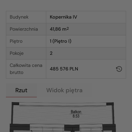
Budynek
Kopernika IV
Powierzchnia
41,86
m
2
Piętro
1 (Piętro I)
Pokoje
2
Całkowita cena
485 576 PLN
brutto
Rzut
Widok piętra