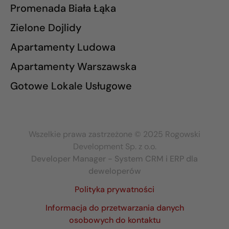
Promenada Biała Łąka
Zielone Dojlidy
Apartamenty Ludowa
Apartamenty Warszawska
Gotowe Lokale Usługowe
Wszelkie prawa zastrzeżone © 2025 Rogowski
Development Sp. z o.o.
Developer Manager - System CRM i ERP dla
deweloperów
Polityka prywatności
Informacja do przetwarzania danych
osobowych do kontaktu