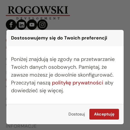
BIURO BIAŁYSTOK
Dostosowujemy się do Twoich preferencji
(85) 749 99 09
mieszkania@rogowskidevelopment.pl
Poniżej znajdują się zgody na przetwarzanie
ul. Legionowa 28 lok. 202
15-281 Białystok
Twoich danych osobowych. Pamiętaj, że
BIURO WARSZAWA
zawsze możesz je dowolnie skonfigurować.
(22) 642 03 55
Przeczytaj naszą
politykę prywatności
aby
warszawa@rogowskidevelopment.pl
dowiedzieć się więcej.
al. Wilanowska 67E lok. U5
02-765 Warszawa
Dostosuj
Akceptuję
INFORMACJE