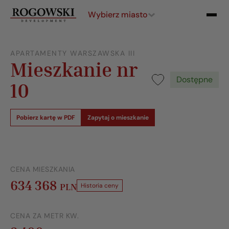
Wybierz miasto
APARTAMENTY WARSZAWSKA III
Mieszkanie nr
Dostępne
10
Pobierz kartę w PDF
Zapytaj o mieszkanie
CENA MIESZKANIA
634 368
PLN
Historia ceny
CENA ZA METR KW.