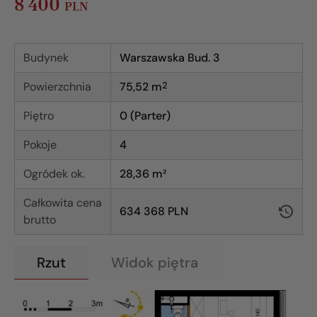
8 400
PLN
Budynek
Warszawska Bud. 3
Powierzchnia
75,52
m
2
Piętro
0 (Parter)
Pokoje
4
Ogródek ok.
28,36 m²
Całkowita cena
634 368 PLN
brutto
Rzut
Widok piętra