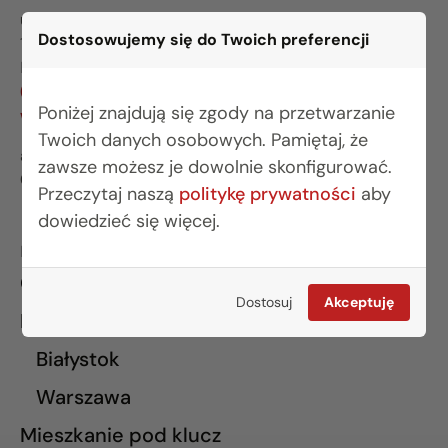
ul. Legionowa 28 lok. 202
Dostosowujemy się do Twoich preferencji
15-281 Białystok
BIURO WARSZAWA
(22) 642 03 55
Poniżej znajdują się zgody na przetwarzanie
warszawa@rogowskidevelopment.pl
Twoich danych osobowych. Pamiętaj, że
al. Wilanowska 67E lok. U5
zawsze możesz je dowolnie skonfigurować.
02-765 Warszawa
Przeczytaj naszą
politykę prywatności
aby
dowiedzieć się więcej.
INFORMACJE
O nas
Dostosuj
Akceptuję
Finansowanie
Białystok
Warszawa
Mieszkanie pod klucz