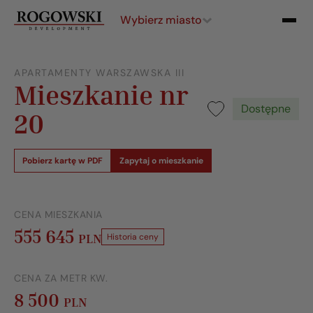
Wybierz miasto
APARTAMENTY WARSZAWSKA III
Mieszkanie nr
Dostępne
20
Pobierz kartę w PDF
Zapytaj o mieszkanie
CENA MIESZKANIA
555 645
PLN
Historia ceny
CENA ZA METR KW.
8 500
PLN