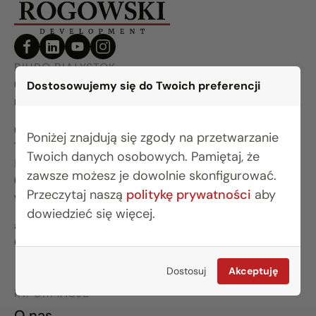
BIURO BIAŁYSTOK
(85) 749 99 09
Dostosowujemy się do Twoich preferencji
mieszkania@rogowskidevelopment.pl
ul. Legionowa 28 lok. 202
Poniżej znajdują się zgody na przetwarzanie
15-281 Białystok
Twoich danych osobowych. Pamiętaj, że
BIURO WARSZAWA
zawsze możesz je dowolnie skonfigurować.
(22) 642 03 55
Przeczytaj naszą
politykę prywatności
aby
warszawa@rogowskidevelopment.pl
dowiedzieć się więcej.
al. Wilanowska 67E lok. U5
02-765 Warszawa
Dostosuj
Akceptuję
INFORMACJE
O nas