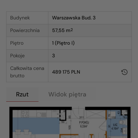
Budynek
Warszawska Bud. 3
Powierzchnia
57,55
m
2
Piętro
1 (Piętro I)
Pokoje
3
Całkowita cena
489 175 PLN
brutto
Rzut
Widok piętra