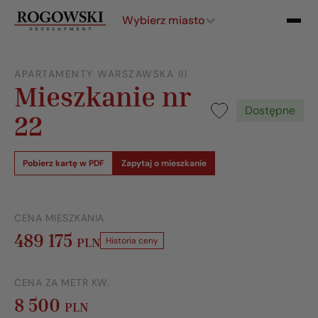
Wybierz miasto
APARTAMENTY WARSZAWSKA III
Mieszkanie nr
Dostępne
22
Pobierz kartę w PDF
Zapytaj o mieszkanie
CENA MIESZKANIA
489 175
PLN
Historia ceny
CENA ZA METR KW.
8 500
PLN