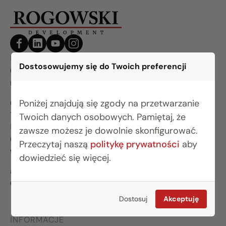
BIURO BIAŁYSTOK
Dostosowujemy się do Twoich preferencji
(85) 749 99 09
mieszkania@rogowskidevelopment.pl
Poniżej znajdują się zgody na przetwarzanie
ul. Legionowa 28 lok. 202
15-281 Białystok
Twoich danych osobowych. Pamiętaj, że
BIURO WARSZAWA
zawsze możesz je dowolnie skonfigurować.
(22) 642 03 55
Przeczytaj naszą
politykę prywatności
aby
warszawa@rogowskidevelopment.pl
dowiedzieć się więcej.
al. Wilanowska 67E lok. U5
02-765 Warszawa
Dostosuj
Akceptuję
INFORMACJE