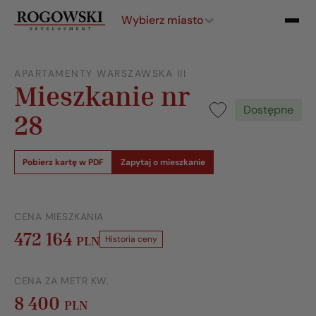
Wybierz miasto
APARTAMENTY WARSZAWSKA III
Mieszkanie nr
Dostępne
28
Pobierz kartę w PDF
Zapytaj o mieszkanie
CENA MIESZKANIA
472 164
PLN
Historia ceny
CENA ZA METR KW.
8 400
PLN