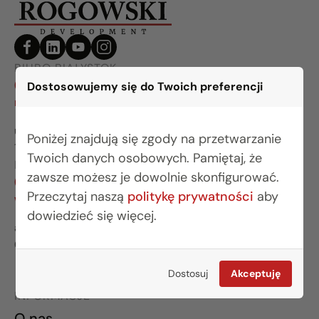
BIURO BIAŁYSTOK
(85) 749 99 09
Dostosowujemy się do Twoich preferencji
mieszkania@rogowskidevelopment.pl
ul. Legionowa 28 lok. 202
Poniżej znajdują się zgody na przetwarzanie
15-281 Białystok
Twoich danych osobowych. Pamiętaj, że
BIURO WARSZAWA
zawsze możesz je dowolnie skonfigurować.
(22) 642 03 55
Przeczytaj naszą
politykę prywatności
aby
warszawa@rogowskidevelopment.pl
dowiedzieć się więcej.
al. Wilanowska 67E lok. U5
02-765 Warszawa
Dostosuj
Akceptuję
INFORMACJE
O nas