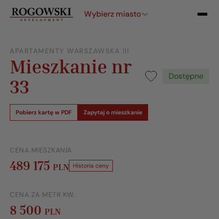
Wybierz miasto
APARTAMENTY WARSZAWSKA III
Mieszkanie nr
Dostępne
33
Pobierz kartę w PDF
Zapytaj o mieszkanie
CENA MIESZKANIA
489 175
PLN
Historia ceny
CENA ZA METR KW.
8 500
PLN