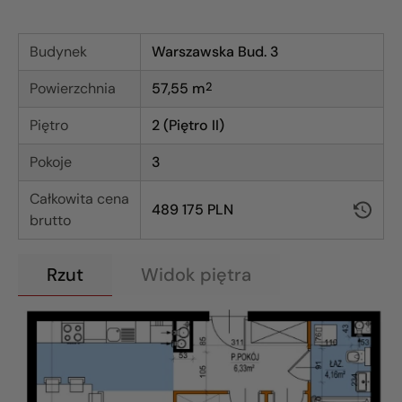
Budynek
Warszawska Bud. 3
Powierzchnia
57,55
m
2
Piętro
2 (Piętro II)
Pokoje
3
Całkowita cena
489 175 PLN
brutto
Rzut
Widok piętra