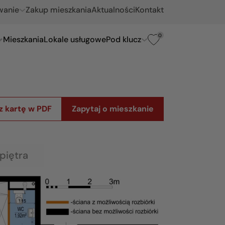
wanie
Zakup mieszkania
Aktualności
Kontakt
0
Mieszkania
Lokale usługowe
Pod klucz
z kartę w PDF
Zapytaj o mieszkanie
piętra