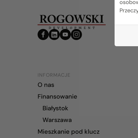
osobow
Przecz
INFORMACJE
O nas
Finansowanie
Białystok
Warszawa
Mieszkanie pod klucz