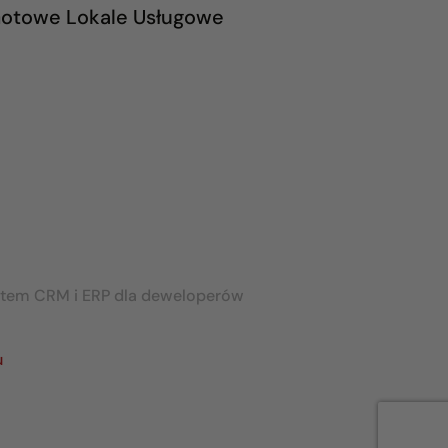
otowe Lokale Usługowe
stem CRM i ERP dla deweloperów
u