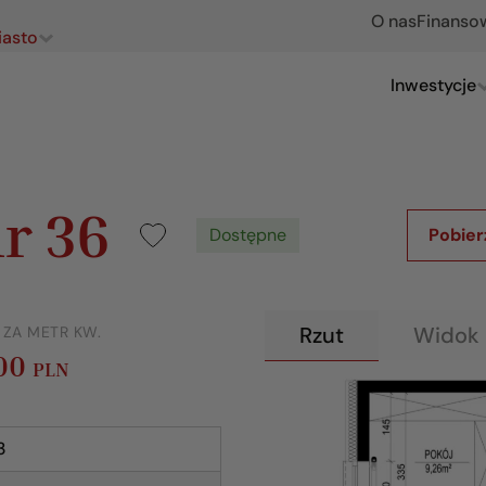
O nas
Finanso
iasto
Inwestycje
r 36
Dostępne
Pobier
Rzut
Widok 
 ZA METR KW.
400
PLN
3