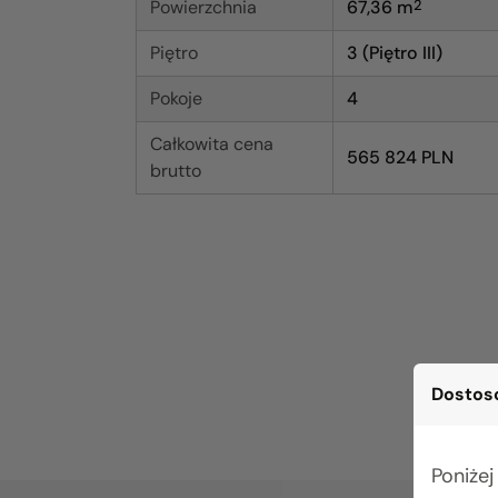
Powierzchnia
67,36
m
2
Piętro
3 (Piętro III)
Pokoje
4
Całkowita cena
565 824 PLN
brutto
Dostoso
Poniżej