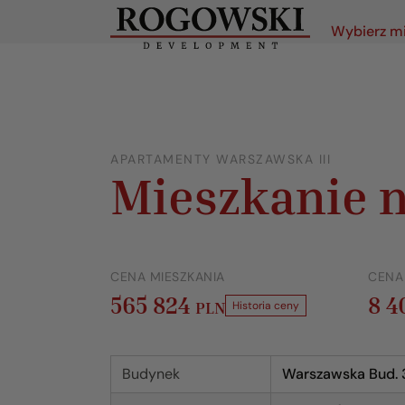
Wybierz m
APARTAMENTY WARSZAWSKA III
Mieszkanie n
CENA MIESZKANIA
CENA
565 824
8 
PLN
Historia ceny
Budynek
Warszawska Bud. 