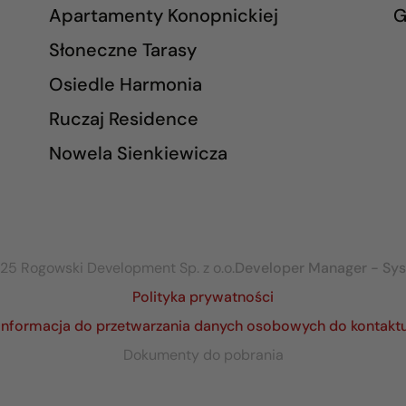
Apartamenty Konopnickiej
G
Słoneczne Tarasy
Osiedle Harmonia
Ruczaj Residence
Nowela Sienkiewicza
25 Rogowski Development Sp. z o.o.
Developer Manager - Sy
Polityka prywatności
Informacja do przetwarzania danych osobowych do kontakt
Dokumenty do pobrania