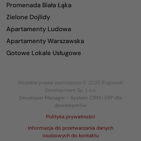
Promenada Biała Łąka
Zielone Dojlidy
Apartamenty Ludowa
Apartamenty Warszawska
Gotowe Lokale Usługowe
Wszelkie prawa zastrzeżone © 2025 Rogowski
Development Sp. z o.o.
Developer Manager - System CRM i ERP dla
deweloperów
Polityka prywatności
Informacja do przetwarzania danych
osobowych do kontaktu