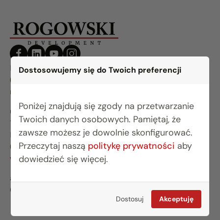
BIURO BIAŁYSTOK
Dostosowujemy się do Twoich preferencji
(85) 749 99 09
mieszkania@rogowskidevelopment.pl
Poniżej znajdują się zgody na przetwarzanie
ul. Legionowa 28 lok. 202
Twoich danych osobowych. Pamiętaj, że
15-281 Białystok
zawsze możesz je dowolnie skonfigurować.
BIURO WARSZAWA
Przeczytaj naszą
politykę prywatności
aby
(22) 642 03 55
warszawa@rogowskidevelopment.pl
dowiedzieć się więcej.
al. Wilanowska 67E lok. U5
02-765 Warszawa
Dostosuj
Akceptuję