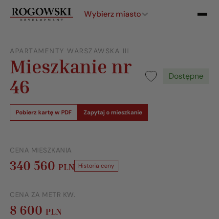
Wybierz miasto
APARTAMENTY WARSZAWSKA III
Mieszkanie nr
Dostępne
46
Pobierz kartę w PDF
Zapytaj o mieszkanie
CENA MIESZKANIA
340 560
PLN
Historia ceny
CENA ZA METR KW.
8 600
PLN