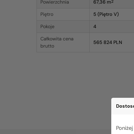
Powierzchnia
67,36
m
2
Piętro
5 (Piętro V)
Pokoje
4
Całkowita cena
565 824 PLN
brutto
Dostoso
Poniżej