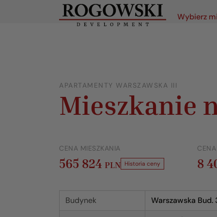
Wybierz m
APARTAMENTY WARSZAWSKA III
Mieszkanie n
CENA MIESZKANIA
CENA
565 824
8 
PLN
Historia ceny
Budynek
Warszawska Bud. 