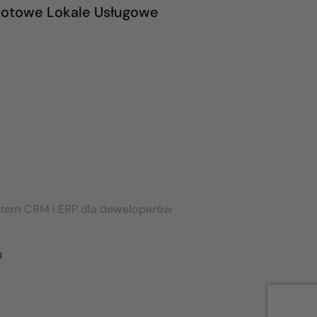
otowe Lokale Usługowe
stem CRM i ERP dla deweloperów
u