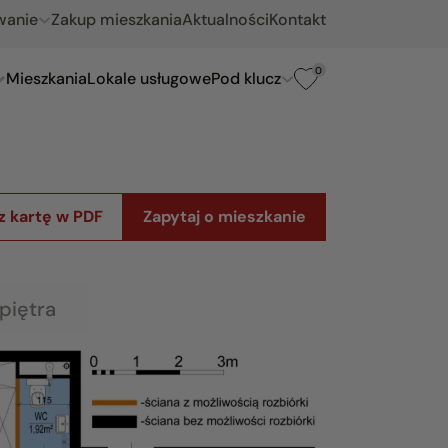
wanie
Zakup mieszkania
Aktualności
Kontakt
0
Mieszkania
Lokale usługowe
Pod klucz
z kartę w PDF
Zapytaj o mieszkanie
piętra