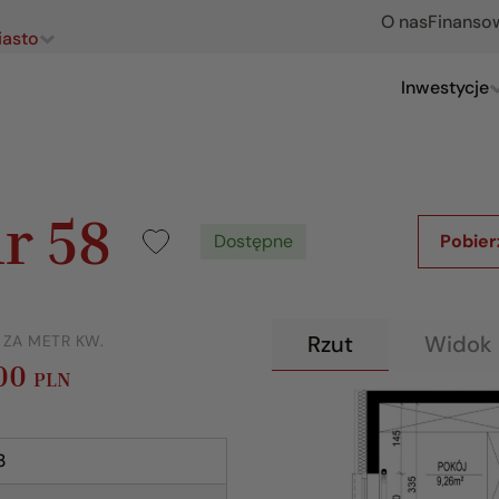
O nas
Finanso
iasto
Inwestycje
r 58
Dostępne
Pobier
Rzut
Widok 
 ZA METR KW.
400
PLN
3