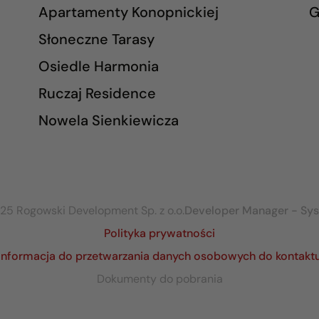
Apartamenty Konopnickiej
G
Słoneczne Tarasy
Osiedle Harmonia
Ruczaj Residence
Nowela Sienkiewicza
25 Rogowski Development Sp. z o.o.
Developer Manager - Sy
Polityka prywatności
Informacja do przetwarzania danych osobowych do kontakt
Dokumenty do pobrania