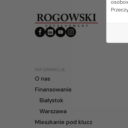
osobow
Przecz
INFORMACJE
O nas
Finansowanie
Białystok
Warszawa
Mieszkanie pod klucz