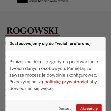
Dostosowujemy się do Twoich preferencji
BIURO BIAŁYSTOK
(85) 749 99 09
Poniżej znajdują się zgody na przetwarzanie
mieszkania@rogowskidevelopment.pl
Twoich danych osobowych. Pamiętaj, że
ul. Legionowa 28 lok. 202
zawsze możesz je dowolnie skonfigurować.
15-281 Białystok
Przeczytaj naszą
politykę prywatności
aby
BIURO WARSZAWA
dowiedzieć się więcej.
(22) 642 03 55
warszawa@rogowskidevelopment.pl
al. Wilanowska 67E lok. U5
Dostosuj
Akceptuję