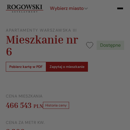
Wybierz miasto
APARTAMENTY WARSZAWSKA III
Mieszkanie nr
Dostępne
6
Pobierz kartę w PDF
Zapytaj o mieszkanie
CENA MIESZKANIA
466 543
PLN
Historia ceny
CENA ZA METR KW.