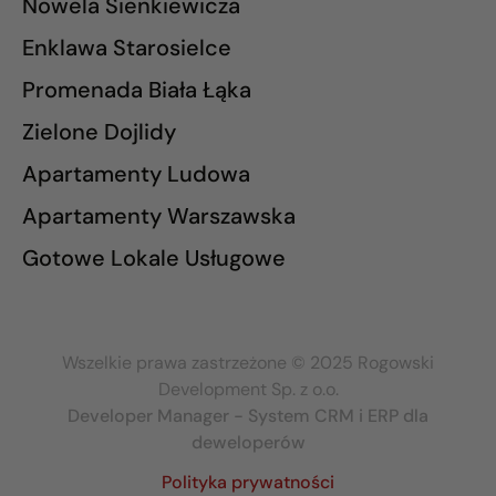
Nowela Sienkiewicza
Enklawa Starosielce
Promenada Biała Łąka
Zielone Dojlidy
Apartamenty Ludowa
Apartamenty Warszawska
Gotowe Lokale Usługowe
Wszelkie prawa zastrzeżone © 2025 Rogowski
Development Sp. z o.o.
Developer Manager - System CRM i ERP dla
deweloperów
Polityka prywatności