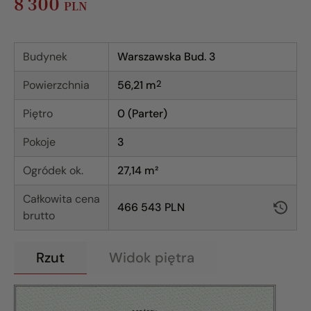
8 300
PLN
Budynek
Warszawska Bud. 3
Powierzchnia
56,21
m
2
Piętro
0 (Parter)
Pokoje
3
Ogródek ok.
27,14 m²
Całkowita cena
466 543 PLN
brutto
Rzut
Widok piętra