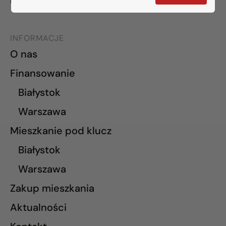
02-765 Warszawa
INFORMACJE
O nas
Finansowanie
Białystok
Warszawa
Mieszkanie pod klucz
Białystok
Warszawa
Zakup mieszkania
Aktualności