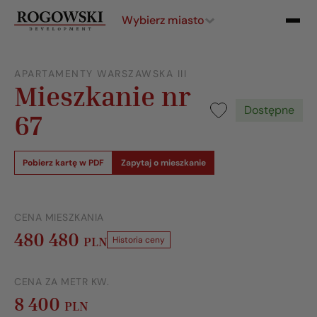
Wybierz miasto
APARTAMENTY WARSZAWSKA III
Mieszkanie nr
Dostępne
67
Pobierz kartę w PDF
Zapytaj o mieszkanie
CENA MIESZKANIA
480 480
PLN
Historia ceny
CENA ZA METR KW.
8 400
PLN