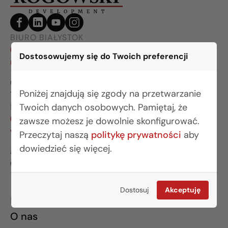
BIURO BIAŁYSTOK
(85) 749 99 09
Dostosowujemy się do Twoich preferencji
mieszkania@rogowskidevelopment.pl
ul. Legionowa 28 lok. 202
Poniżej znajdują się zgody na przetwarzanie
15-281 Białystok
Twoich danych osobowych. Pamiętaj, że
BIURO WARSZAWA
(22) 642 03 55
zawsze możesz je dowolnie skonfigurować.
warszawa@rogowskidevelopment.pl
Przeczytaj naszą
politykę prywatności
aby
dowiedzieć się więcej.
al. Wilanowska 67E lok. U5
02-765 Warszawa
Dostosuj
Akceptuję
INFORMACJE
O nas