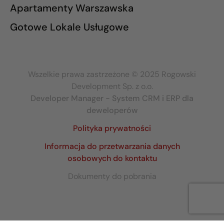
Apartamenty Warszawska
Gotowe Lokale Usługowe
Wszelkie prawa zastrzeżone © 2025 Rogowski
Development Sp. z o.o.
Developer Manager - System CRM i ERP dla
deweloperów
Polityka prywatności
Informacja do przetwarzania danych
osobowych do kontaktu
Dokumenty do pobrania