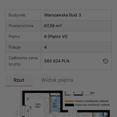
Budynek
Warszawska Bud. 3
Powierzchnia
67,36
m
2
Piętro
6 (Piętro VI)
Pokoje
4
Całkowita cena
565 824 PLN
brutto
Rzut
Widok piętra