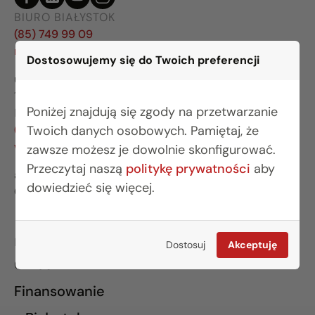
BIURO BIAŁYSTOK
(85) 749 99 09
mieszkania@rogowskidevelopment.pl
Dostosowujemy się do Twoich preferencji
ul. Legionowa 28 lok. 202
15-281 Białystok
Poniżej znajdują się zgody na przetwarzanie
BIURO WARSZAWA
(22) 642 03 55
Twoich danych osobowych. Pamiętaj, że
warszawa@rogowskidevelopment.pl
zawsze możesz je dowolnie skonfigurować.
Przeczytaj naszą
politykę prywatności
aby
al. Wilanowska 67E lok. U5
dowiedzieć się więcej.
02-765 Warszawa
INFORMACJE
Dostosuj
Akceptuję
O nas
Finansowanie