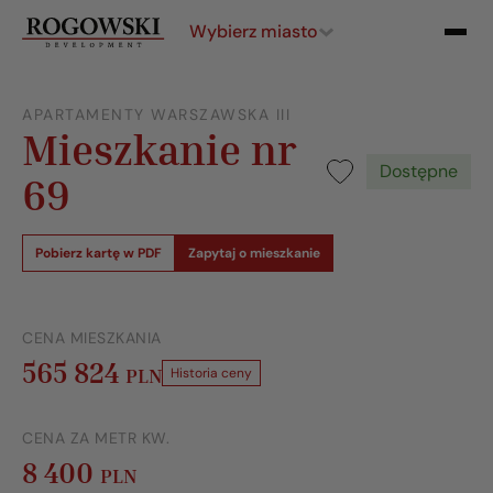
Wybierz miasto
APARTAMENTY WARSZAWSKA III
Mieszkanie nr
Dostępne
69
Pobierz kartę w PDF
Zapytaj o mieszkanie
CENA MIESZKANIA
565 824
PLN
Historia ceny
CENA ZA METR KW.
8 400
PLN