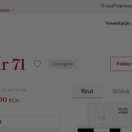
O nas
Finanso
iasto
Inwestycje
r 71
Dostępne
Pobier
Rzut
Widok 
 ZA METR KW.
500
PLN
3