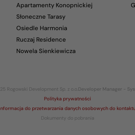
Apartamenty Konopnickiej
G
Słoneczne Tarasy
Osiedle Harmonia
Ruczaj Residence
Nowela Sienkiewicza
25 Rogowski Development Sp. z o.o.
Developer Manager - Sy
Polityka prywatności
Informacja do przetwarzania danych osobowych do kontakt
Dokumenty do pobrania