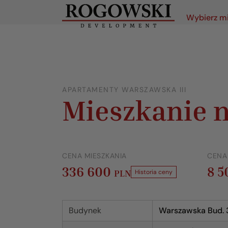
Wybierz m
APARTAMENTY WARSZAWSKA III
Mieszkanie n
CENA MIESZKANIA
CENA
336 600
8 
PLN
Historia ceny
Budynek
Warszawska Bud. 