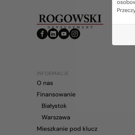
osobow
Przecz
INFORMACJE
O nas
Finansowanie
Białystok
Warszawa
Mieszkanie pod klucz