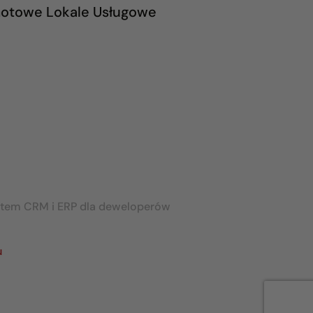
otowe Lokale Usługowe
stem CRM i ERP dla deweloperów
u