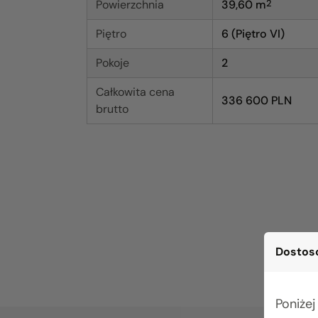
Powierzchnia
39,60
m
2
Piętro
6 (Piętro VI)
Pokoje
2
Całkowita cena
336 600 PLN
brutto
Dostoso
Poniżej