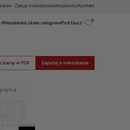
wanie
Zakup mieszkania
Aktualności
Kontakt
0
Mieszkania
Lokale usługowe
Pod klucz
z kartę w PDF
Zapytaj o mieszkanie
piętra