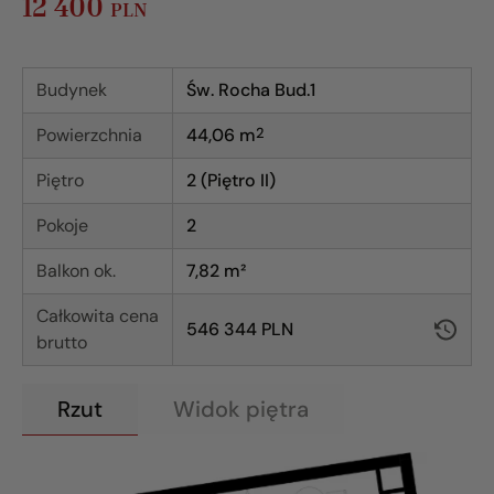
12 400
PLN
Budynek
Św. Rocha Bud.1
Powierzchnia
44,06
m
2
Piętro
2 (Piętro II)
Pokoje
2
Balkon ok.
7,82 m²
Całkowita cena
546 344 PLN
brutto
Rzut
Widok piętra