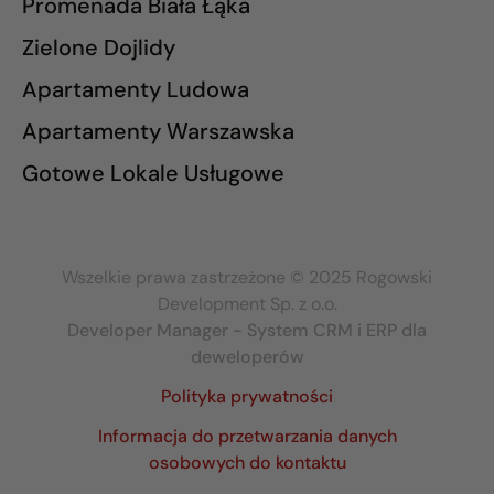
Promenada Biała Łąka
Zielone Dojlidy
Apartamenty Ludowa
Apartamenty Warszawska
Gotowe Lokale Usługowe
Wszelkie prawa zastrzeżone © 2025 Rogowski
Development Sp. z o.o.
Developer Manager - System CRM i ERP dla
deweloperów
Polityka prywatności
Informacja do przetwarzania danych
osobowych do kontaktu