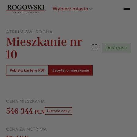
Wybierz miasto
ATRIUM ŚW. ROCHA
Mieszkanie nr
Dostępne
10
Pobierz kartę w PDF
Zapytaj o mieszkanie
CENA MIESZKANIA
546 344
PLN
Historia ceny
CENA ZA METR KW.