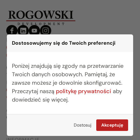
BIURO BIAŁYSTOK
Dostosowujemy się do Twoich preferencji
(85) 749 99 09
mieszkania@rogowskidevelopment.pl
Poniżej znajdują się zgody na przetwarzanie
ul. Legionowa 28 lok. 202
Twoich danych osobowych. Pamiętaj, że
15-281 Białystok
zawsze możesz je dowolnie skonfigurować.
BIURO WARSZAWA
(22) 642 03 55
Przeczytaj naszą
politykę prywatności
aby
warszawa@rogowskidevelopment.pl
dowiedzieć się więcej.
al. Wilanowska 67E lok. U5
02-765 Warszawa
Dostosuj
Akceptuję
INFORMACJE