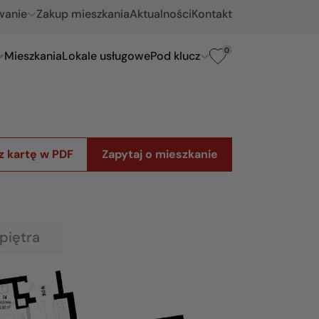
wanie
Zakup mieszkania
Aktualności
Kontakt
0
Mieszkania
Lokale usługowe
Pod klucz
z kartę w PDF
Zapytaj o mieszkanie
piętra