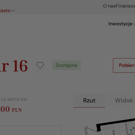
O nas
Finanso
iasto
Inwestycje
r 16
Dostępne
Pobier
Rzut
Widok 
 ZA METR KW.
400
PLN