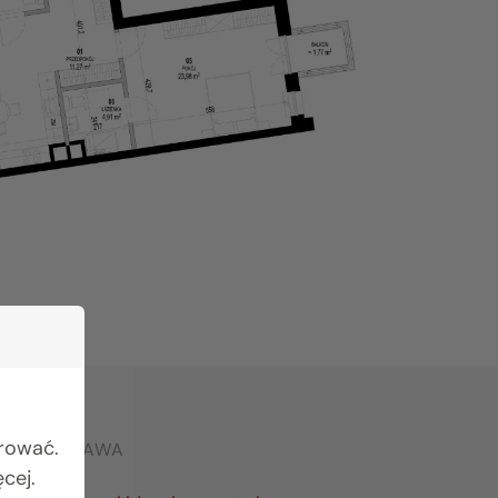
urować.
RO WARSZAWA
cej.
642 03 55