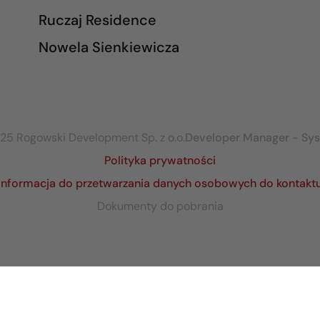
Ruczaj Residence
Nowela Sienkiewicza
25 Rogowski Development Sp. z o.o.
Developer Manager - Sy
Polityka prywatności
Informacja do przetwarzania danych osobowych do kontakt
Dokumenty do pobrania