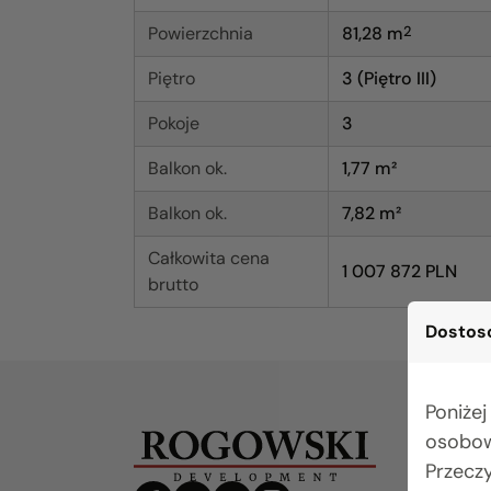
Powierzchnia
81,28
m
2
Piętro
3 (Piętro III)
Pokoje
3
Balkon ok.
1,77 m²
Balkon ok.
7,82 m²
Całkowita cena
1 007 872 PLN
brutto
Dostoso
Poniżej
osobow
Przecz