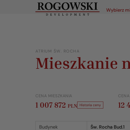
Wybierz m
ATRIUM ŚW. ROCHA
Mieszkanie n
CENA MIESZKANIA
CENA
1 007 872
12 
PLN
Historia ceny
Budynek
Św. Rocha Bud.1