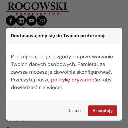
BIURO BIAŁYSTOK
Dostosowujemy się do Twoich preferencji
(85) 749 99 09
mieszkania@rogowskidevelopment.pl
ul. Legionowa 28 lok. 202
Poniżej znajdują się zgody na przetwarzanie
15-281 Białystok
Twoich danych osobowych. Pamiętaj, że
BIURO WARSZAWA
zawsze możesz je dowolnie skonfigurować.
(22) 642 03 55
Przeczytaj naszą
politykę prywatności
aby
warszawa@rogowskidevelopment.pl
dowiedzieć się więcej.
al. Wilanowska 67E lok. U5
02-765 Warszawa
Dostosuj
Akceptuję
INFORMACJE