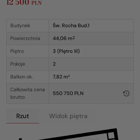
12 500
PLN
Budynek
Św. Rocha Bud.1
Powierzchnia
44,06
m
2
Piętro
3 (Piętro III)
Pokoje
2
Balkon ok.
7,82 m²
Całkowita cena
550 750 PLN
brutto
Rzut
Widok piętra