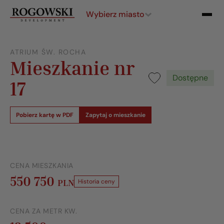
Wybierz miasto
ATRIUM ŚW. ROCHA
Mieszkanie nr
Dostępne
17
Pobierz kartę w PDF
Zapytaj o mieszkanie
CENA MIESZKANIA
550 750
PLN
Historia ceny
CENA ZA METR KW.