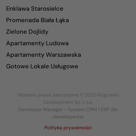
Enklawa Starosielce
Promenada Biała Łąka
Zielone Dojlidy
Apartamenty Ludowa
Apartamenty Warszawska
Gotowe Lokale Usługowe
Wszelkie prawa zastrzeżone © 2025 Rogowski
Development Sp. z o.o.
Developer Manager - System CRM i ERP dla
deweloperów
Polityka prywatności