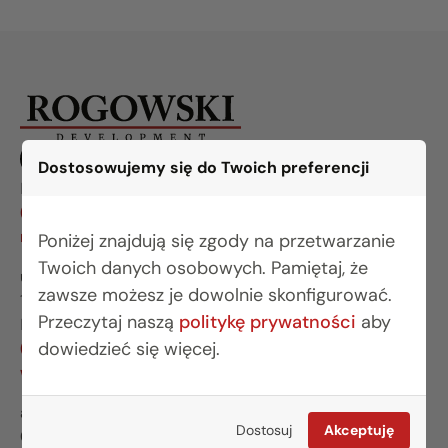
Dostosowujemy się do Twoich preferencji
BIURO BIAŁYSTOK
(85) 749 99 09
mieszkania@rogowskidevelopment.pl
Poniżej znajdują się zgody na przetwarzanie
Twoich danych osobowych. Pamiętaj, że
ul. Legionowa 28 lok. 202
zawsze możesz je dowolnie skonfigurować.
15-281 Białystok
Przeczytaj naszą
politykę prywatności
aby
BIURO WARSZAWA
dowiedzieć się więcej.
(22) 642 03 55
warszawa@rogowskidevelopment.pl
al. Wilanowska 67E lok. U5
Dostosuj
Akceptuję
02-765 Warszawa