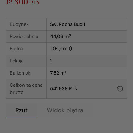
12 300
PLN
Budynek
Św. Rocha Bud.1
Powierzchnia
44,06
m
2
Piętro
1 (Piętro I)
Pokoje
1
Balkon ok.
7,82 m²
Całkowita cena
541 938 PLN
brutto
Rzut
Widok piętra