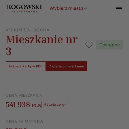
Wybierz miasto
ATRIUM ŚW. ROCHA
Mieszkanie nr
Dostępne
3
Pobierz kartę w PDF
Zapytaj o mieszkanie
CENA MIESZKANIA
541 938
PLN
Historia ceny
CENA ZA METR KW.