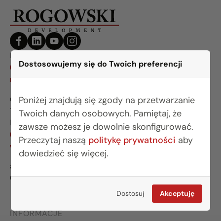
BIURO BIAŁYSTOK
Dostosowujemy się do Twoich preferencji
(85) 749 99 09
mieszkania@rogowskidevelopment.pl
ul. Legionowa 28 lok. 202
Poniżej znajdują się zgody na przetwarzanie
15-281 Białystok
Twoich danych osobowych. Pamiętaj, że
BIURO WARSZAWA
zawsze możesz je dowolnie skonfigurować.
(22) 642 03 55
Przeczytaj naszą
politykę prywatności
aby
warszawa@rogowskidevelopment.pl
dowiedzieć się więcej.
al. Wilanowska 67E lok. U5
02-765 Warszawa
Dostosuj
Akceptuję
INFORMACJE