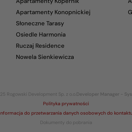
Apartamenty Kopernik
A
Apartamenty Konopnickiej
G
Słoneczne Tarasy
Osiedle Harmonia
Ruczaj Residence
Nowela Sienkiewicza
25 Rogowski Development Sp. z o.o.
Developer Manager - Sy
Polityka prywatności
Informacja do przetwarzania danych osobowych do kontakt
Dokumenty do pobrania