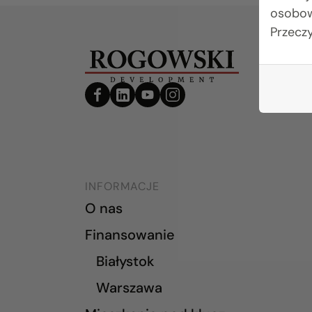
osobow
Przecz
INFORMACJE
O nas
Finansowanie
Białystok
Warszawa