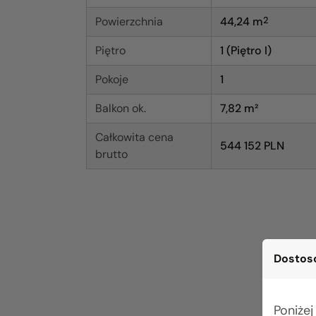
Powierzchnia
44,24
m
2
Piętro
1 (Piętro I)
Pokoje
1
Balkon ok.
7,82 m²
Całkowita cena
544 152 PLN
brutto
Dostoso
Poniżej