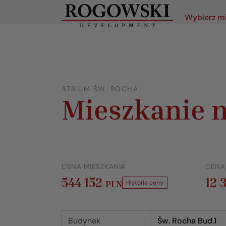
Wybierz m
ATRIUM ŚW. ROCHA
Mieszkanie n
CENA MIESZKANIA
CENA
544 152
12 
PLN
Historia ceny
Budynek
Św. Rocha Bud.1