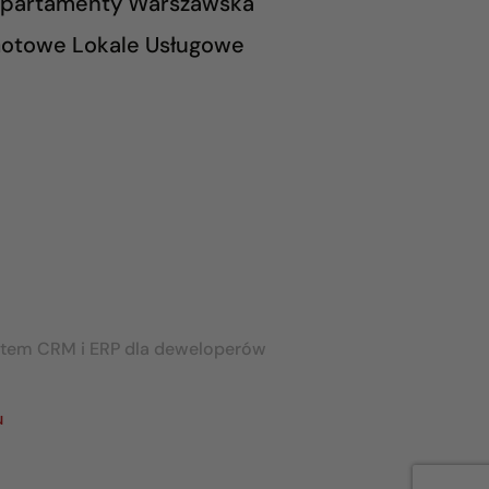
partamenty Warszawska
otowe Lokale Usługowe
stem CRM i ERP dla deweloperów
u