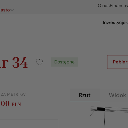
O nas
Finanso
iasto
Inwestycje
r 34
Dostępne
Pobier
Rzut
Widok 
 ZA METR KW.
300
PLN