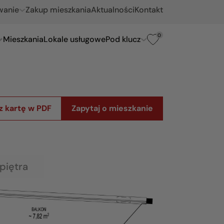
wanie
Zakup mieszkania
Aktualności
Kontakt
0
Mieszkania
Lokale usługowe
Pod klucz
z kartę w PDF
Zapytaj o mieszkanie
piętra