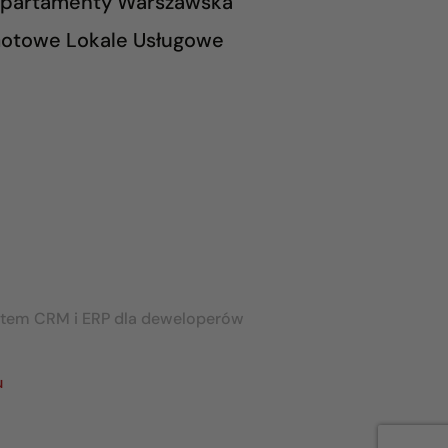
partamenty Warszawska
otowe Lokale Usługowe
stem CRM i ERP dla deweloperów
u