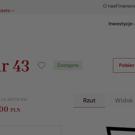
O nas
Finanso
iasto
Inwestycje
r 43
Dostępne
Pobier
Rzut
Widok 
 ZA METR KW.
400
PLN