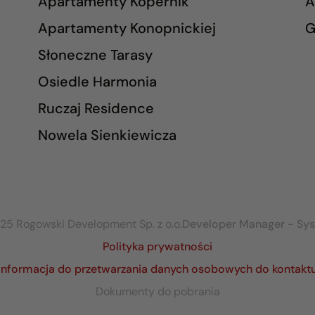
Apartamenty Kopernik
A
Apartamenty Konopnickiej
G
Słoneczne Tarasy
Osiedle Harmonia
Ruczaj Residence
Nowela Sienkiewicza
25 Rogowski Development Sp. z o.o.
Developer Manager - Sy
Polityka prywatności
Informacja do przetwarzania danych osobowych do kontakt
Dokumenty do pobrania