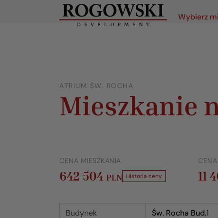
Wybierz m
ATRIUM ŚW. ROCHA
Mieszkanie n
CENA MIESZKANIA
CENA
642 504
11 
PLN
Historia ceny
Budynek
Św. Rocha Bud.1