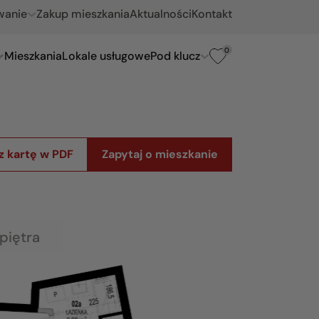
wanie
Zakup mieszkania
Aktualności
Kontakt
0
Mieszkania
Lokale usługowe
Pod klucz
z kartę w PDF
Zapytaj o mieszkanie
piętra