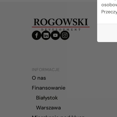
osobow
Przecz
INFORMACJE
O nas
Finansowanie
Białystok
Warszawa