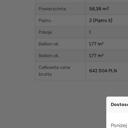
Powierzchnia
56,36
m
2
Piętro
2 (Piętro II)
Pokoje
1
Balkon ok.
1,77 m²
Balkon ok.
1,77 m²
Całkowita cena
642 504 PLN
brutto
Dostoso
Poniżej