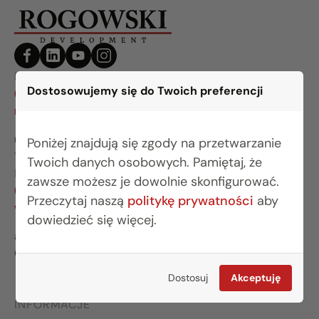
BIURO BIAŁYSTOK
Dostosowujemy się do Twoich preferencji
(85) 749 99 09
mieszkania@rogowskidevelopment.pl
ul. Legionowa 28 lok. 202
Poniżej znajdują się zgody na przetwarzanie
15-281 Białystok
Twoich danych osobowych. Pamiętaj, że
BIURO WARSZAWA
zawsze możesz je dowolnie skonfigurować.
(22) 642 03 55
Przeczytaj naszą
politykę prywatności
aby
warszawa@rogowskidevelopment.pl
dowiedzieć się więcej.
al. Wilanowska 67E lok. U5
02-765 Warszawa
Dostosuj
Akceptuję
INFORMACJE