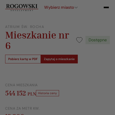
Wybierz miasto
ATRIUM ŚW. ROCHA
Mieszkanie nr
Dostępne
6
Pobierz kartę w PDF
Zapytaj o mieszkanie
CENA MIESZKANIA
544 152
PLN
Historia ceny
CENA ZA METR KW.