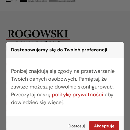
Dostosowujemy się do Twoich preferencji
BIURO BIAŁYSTOK
(85) 749 99 09
Poniżej znajdują się zgody na przetwarzanie
mieszkania@rogowskidevelopment.pl
Twoich danych osobowych. Pamiętaj, że
ul. Legionowa 28 lok. 202
zawsze możesz je dowolnie skonfigurować.
15-281 Białystok
Przeczytaj naszą
politykę prywatności
aby
BIURO WARSZAWA
dowiedzieć się więcej.
(22) 642 03 55
warszawa@rogowskidevelopment.pl
al. Wilanowska 67E lok. U5
Dostosuj
Akceptuję
02-765 Warszawa