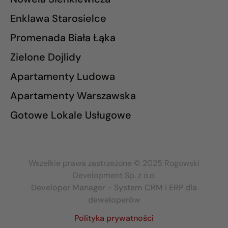
Enklawa Starosielce
Promenada Biała Łąka
Zielone Dojlidy
Apartamenty Ludowa
Apartamenty Warszawska
Gotowe Lokale Usługowe
Wszelkie prawa zastrzeżone © 2025 Rogowski
Development Sp. z o.o.
Developer Manager - System CRM i ERP dla
deweloperów
Polityka prywatności