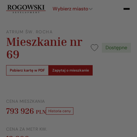
Wybierz miasto
ATRIUM ŚW. ROCHA
Mieszkanie nr
Dostępne
69
Pobierz kartę w PDF
Zapytaj o mieszkanie
CENA MIESZKANIA
793 926
PLN
Historia ceny
CENA ZA METR KW.