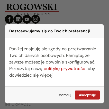
BIURO BIAŁYSTOK
Dostosowujemy się do Twoich preferencji
(85) 749 99 09
mieszkania@rogowskidevelopment.pl
ul. Legionowa 28 lok. 202
Poniżej znajdują się zgody na przetwarzanie
15-281 Białystok
Twoich danych osobowych. Pamiętaj, że
BIURO WARSZAWA
zawsze możesz je dowolnie skonfigurować.
(22) 642 03 55
Przeczytaj naszą
politykę prywatności
aby
warszawa@rogowskidevelopment.pl
dowiedzieć się więcej.
al. Wilanowska 67E lok. U5
02-765 Warszawa
Dostosuj
Akceptuję
INFORMACJE