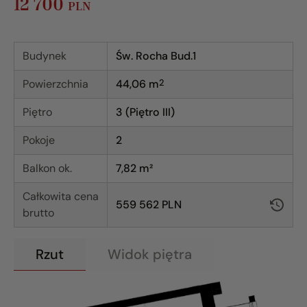
12 700
PLN
Budynek
Św. Rocha Bud.1
Powierzchnia
44,06
m
2
Piętro
3 (Piętro III)
Pokoje
2
Balkon ok.
7,82 m²
Całkowita cena
559 562 PLN
brutto
Rzut
Widok piętra