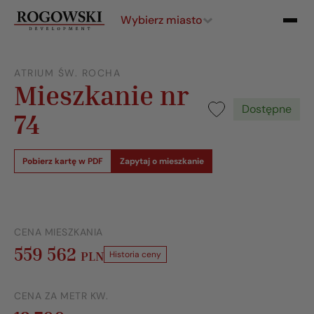
Wybierz miasto
ATRIUM ŚW. ROCHA
Mieszkanie nr
Dostępne
74
Pobierz kartę w PDF
Zapytaj o mieszkanie
CENA MIESZKANIA
559 562
PLN
Historia ceny
CENA ZA METR KW.