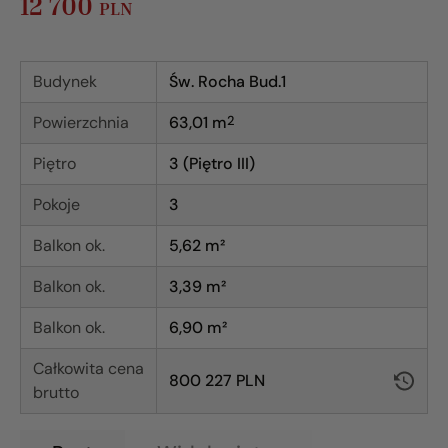
12 700
PLN
Budynek
Św. Rocha Bud.1
Powierzchnia
63,01
m
2
Piętro
3 (Piętro III)
Pokoje
3
Balkon ok.
5,62 m²
Balkon ok.
3,39 m²
Balkon ok.
6,90 m²
Całkowita cena
800 227 PLN
brutto