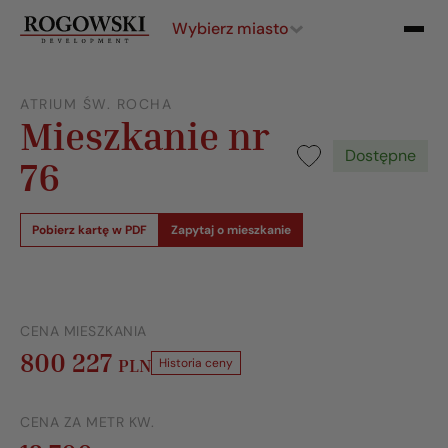
Wybierz miasto
ATRIUM ŚW. ROCHA
Mieszkanie nr
Dostępne
76
Pobierz kartę w PDF
Zapytaj o mieszkanie
CENA MIESZKANIA
800 227
PLN
Historia ceny
CENA ZA METR KW.