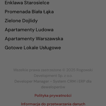
Enklawa Starosielce
Promenada Biała Łąka
Zielone Dojlidy
Apartamenty Ludowa
Apartamenty Warszawska
Gotowe Lokale Usługowe
Wszelkie prawa zastrzeżone © 2025 Rogowski
Development Sp. z o.o.
Developer Manager - System CRM i ERP dla
deweloperów
Polityka prywatności
Informacja do przetwarzania danych