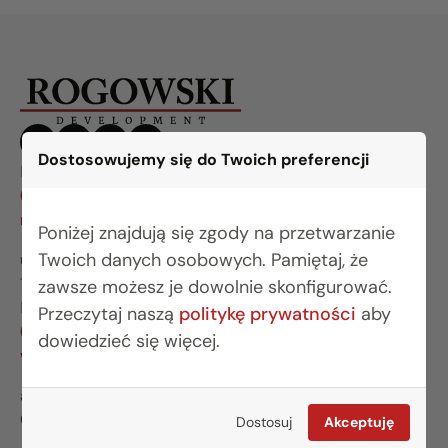
Dostosowujemy się do Twoich preferencji
BIURO BIAŁYSTOK
(85) 749 99 09
mieszkania@rogowskidevelopment.pl
Poniżej znajdują się zgody na przetwarzanie
Twoich danych osobowych. Pamiętaj, że
ul. Legionowa 28 lok. 202
15-281 Białystok
zawsze możesz je dowolnie skonfigurować.
BIURO WARSZAWA
Przeczytaj naszą
politykę prywatności
aby
(22) 642 03 55
dowiedzieć się więcej.
warszawa@rogowskidevelopment.pl
al. Wilanowska 67E lok. U5
02-765 Warszawa
Dostosuj
Akceptuję