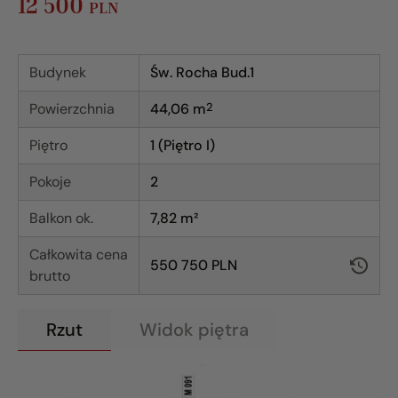
12 500
PLN
Budynek
Św. Rocha Bud.1
Powierzchnia
44,06
m
2
Piętro
1 (Piętro I)
Pokoje
2
Balkon ok.
7,82 m²
Całkowita cena
550 750 PLN
brutto
Rzut
Widok piętra