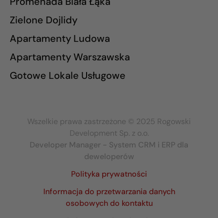
Promenada Biała Łąka
Zielone Dojlidy
Apartamenty Ludowa
Apartamenty Warszawska
Gotowe Lokale Usługowe
Wszelkie prawa zastrzeżone © 2025 Rogowski
Development Sp. z o.o.
Developer Manager - System CRM i ERP dla
deweloperów
Polityka prywatności
Informacja do przetwarzania danych
osobowych do kontaktu