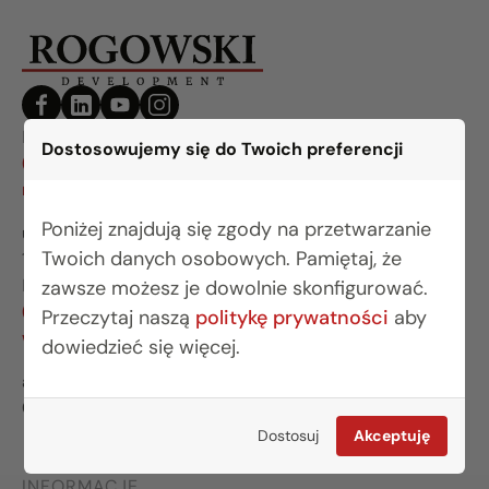
BIURO BIAŁYSTOK
Dostosowujemy się do Twoich preferencji
(85) 749 99 09
mieszkania@rogowskidevelopment.pl
Poniżej znajdują się zgody na przetwarzanie
ul. Legionowa 28 lok. 202
Twoich danych osobowych. Pamiętaj, że
15-281 Białystok
BIURO WARSZAWA
zawsze możesz je dowolnie skonfigurować.
(22) 642 03 55
Przeczytaj naszą
politykę prywatności
aby
warszawa@rogowskidevelopment.pl
dowiedzieć się więcej.
al. Wilanowska 67E lok. U5
02-765 Warszawa
Dostosuj
Akceptuję
INFORMACJE