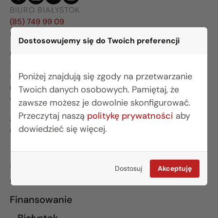
BIURO BIAŁYSTOK
(85) 749 99 09
mieszkania@rogowskidevelopment.pl
Dostosowujemy się do Twoich preferencji
ul. Legionowa 28 lok. 202
15-281 Białystok
Poniżej znajdują się zgody na przetwarzanie
BIURO WARSZAWA
(22) 642 03 55
Twoich danych osobowych. Pamiętaj, że
warszawa@rogowskidevelopment.pl
zawsze możesz je dowolnie skonfigurować.
Przeczytaj naszą
politykę prywatności
aby
al. Wilanowska 67E lok. U5
dowiedzieć się więcej.
02-765 Warszawa
INFORMACJE
Dostosuj
Akceptuję
O nas
Finansowanie