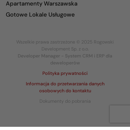
Apartamenty Warszawska
Gotowe Lokale Usługowe
Wszelkie prawa zastrzeżone © 2025 Rogowski
Development Sp. z o.o.
Developer Manager - System CRM i ERP dla
deweloperów
Polityka prywatności
Informacja do przetwarzania danych
osobowych do kontaktu
Dokumenty do pobrania