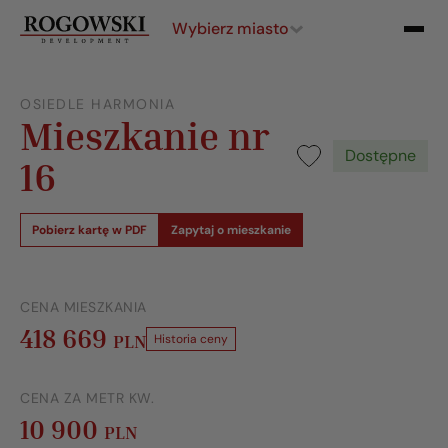
Wybierz miasto
OSIEDLE HARMONIA
Mieszkanie nr
Dostępne
16
Pobierz kartę w PDF
Zapytaj o mieszkanie
CENA MIESZKANIA
418 669
PLN
Historia ceny
CENA ZA METR KW.
10 900
PLN