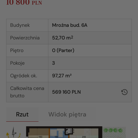
10 800
PLN
Budynek
Mroźna bud. 6A
Powierzchnia
52,70
m
2
Piętro
0 (Parter)
Pokoje
3
Ogródek ok.
97,27 m²
Całkowita cena
569 160 PLN
brutto
Rzut
Widok piętra