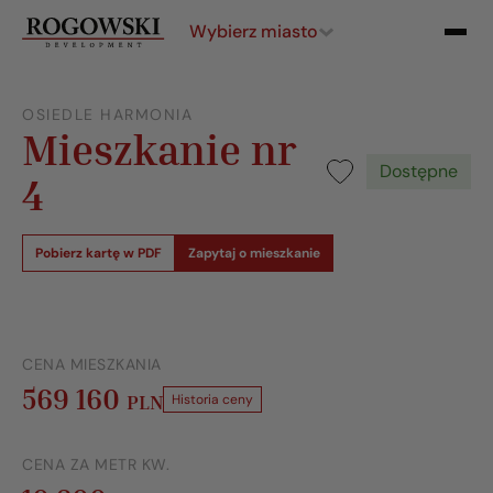
Wybierz miasto
OSIEDLE HARMONIA
Mieszkanie nr
Dostępne
4
Pobierz kartę w PDF
Zapytaj o mieszkanie
CENA MIESZKANIA
569 160
PLN
Historia ceny
CENA ZA METR KW.