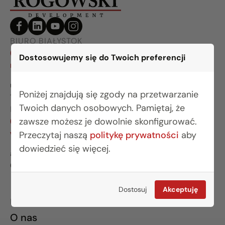
BIURO BIAŁYSTOK
(85) 749 99 09
Dostosowujemy się do Twoich preferencji
mieszkania@rogowskidevelopment.pl
ul. Legionowa 28 lok. 202
Poniżej znajdują się zgody na przetwarzanie
15-281 Białystok
Twoich danych osobowych. Pamiętaj, że
BIURO WARSZAWA
zawsze możesz je dowolnie skonfigurować.
(22) 642 03 55
warszawa@rogowskidevelopment.pl
Przeczytaj naszą
politykę prywatności
aby
dowiedzieć się więcej.
al. Wilanowska 67E lok. U5
02-765 Warszawa
Dostosuj
Akceptuję
INFORMACJE
O nas