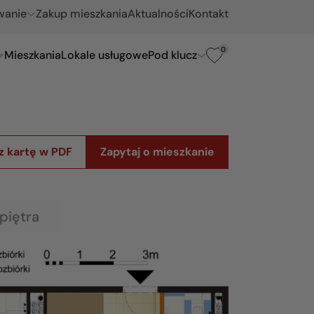
wanie
Zakup mieszkania
Aktualności
Kontakt
0
Mieszkania
Lokale usługowe
Pod klucz
z kartę w PDF
Zapytaj o mieszkanie
piętra