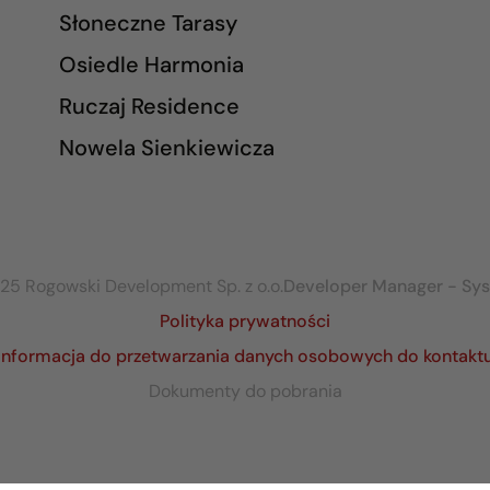
Słoneczne Tarasy
Osiedle Harmonia
Ruczaj Residence
Nowela Sienkiewicza
25 Rogowski Development Sp. z o.o.
Developer Manager - Sy
Polityka prywatności
Informacja do przetwarzania danych osobowych do kontakt
Dokumenty do pobrania