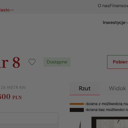
O nas
Finanso
iasto
Inwestycje
r 8
Dostępne
Pobier
Rzut
Widok 
 ZA METR KW.
 600
PLN