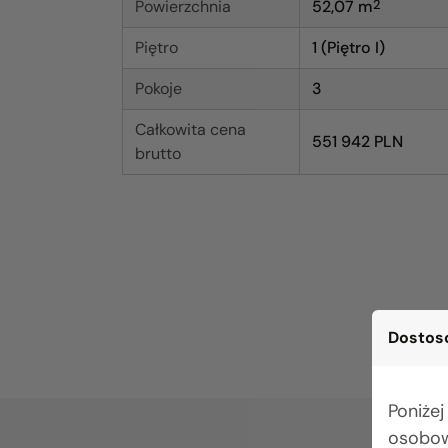
Powierzchnia
52,07
m
2
Piętro
1 (Piętro I)
Pokoje
3
Całkowita cena
551 942 PLN
brutto
Dostoso
Poniżej
osobow