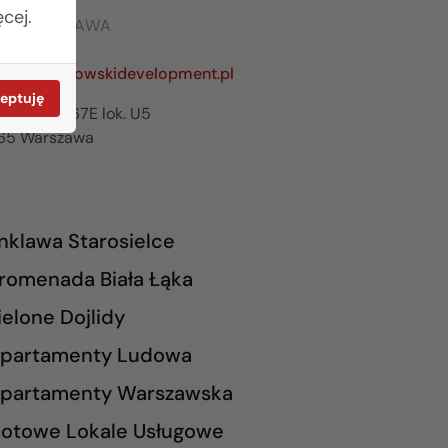
cej.
RO WARSZAWA
642 03 55
zawa@rogowskidevelopment.pl
eptuję
ilanowska 67E lok. U5
65 Warszawa
nklawa Starosielce
romenada Biała Łąka
ielone Dojlidy
partamenty Ludowa
partamenty Warszawska
otowe Lokale Usługowe