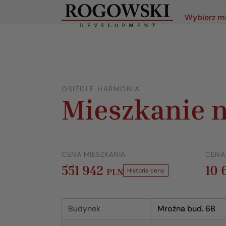
Wybierz m
OSIEDLE HARMONIA
Mieszkanie n
CENA MIESZKANIA
CENA
551 942
10
PLN
Historia ceny
Budynek
Mroźna bud. 6B