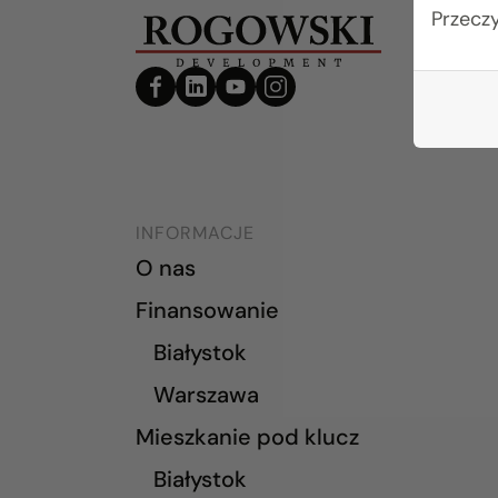
Przecz
INFORMACJE
O nas
Finansowanie
Białystok
Warszawa
Mieszkanie pod klucz
Białystok