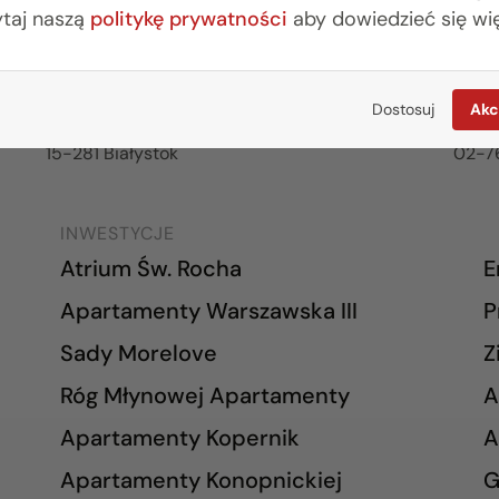
ytaj naszą
politykę prywatności
aby dowiedzieć się wię
BIURO BIAŁYSTOK
BIU
(85) 749 99 09
(22) 
mieszkania@rogowskidevelopment.pl
wars
Dostosuj
Akc
ul. Legionowa 28 lok. 202
al. W
15-281 Białystok
02-7
INWESTYCJE
Atrium Św. Rocha
E
Apartamenty Warszawska III
P
Sady Morelove
Z
Róg Młynowej Apartamenty
A
Apartamenty Kopernik
A
Apartamenty Konopnickiej
G