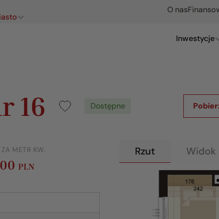
O nas
Finanso
iasto
Inwestycje
r 16
Dostępne
Pobier
Rzut
Widok 
 ZA METR KW.
000
PLN