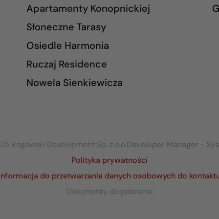
Apartamenty Konopnickiej
G
Słoneczne Tarasy
Osiedle Harmonia
Ruczaj Residence
Nowela Sienkiewicza
25 Rogowski Development Sp. z o.o.
Developer Manager - Sy
Polityka prywatności
Informacja do przetwarzania danych osobowych do kontakt
Dokumenty do pobrania