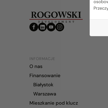
osobow
Przecz
INFORMACJE
O nas
Finansowanie
Białystok
Warszawa
Mieszkanie pod klucz