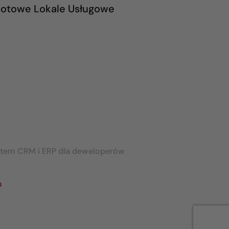
otowe Lokale Usługowe
stem CRM i ERP dla deweloperów
u