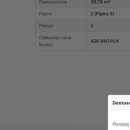
Powierzchnia
38,78
m
2
Piętro
2 (Piętro II)
Pokoje
2
Całkowita cena
426 580 PLN
brutto
Dostoso
Poniżej