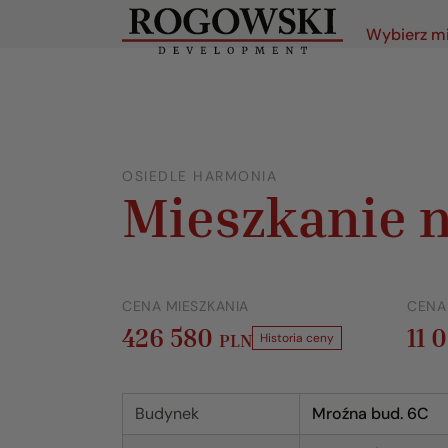
Wybierz m
OSIEDLE HARMONIA
Mieszkanie n
CENA MIESZKANIA
CENA
426 580
11 
PLN
Historia ceny
Budynek
Mroźna bud. 6C