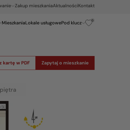
wanie
Zakup mieszkania
Aktualności
Kontakt
0
Mieszkania
Lokale usługowe
Pod klucz
z kartę w PDF
Zapytaj o mieszkanie
piętra