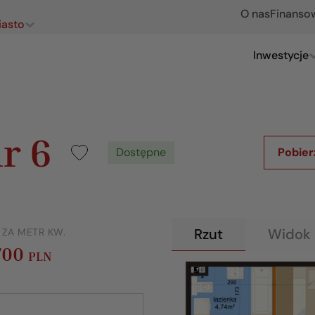
O nas
Finanso
iasto
Inwestycje
r 6
Dostępne
Pobier
Rzut
Widok 
 ZA METR KW.
700
PLN