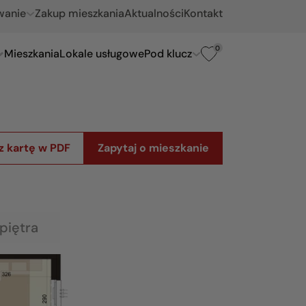
wanie
Zakup mieszkania
Aktualności
Kontakt
0
Mieszkania
Lokale usługowe
Pod klucz
z kartę w PDF
Zapytaj o mieszkanie
piętra