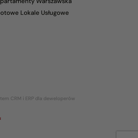
partamenty Warszawska
otowe Lokale Usługowe
stem CRM i ERP dla deweloperów
u