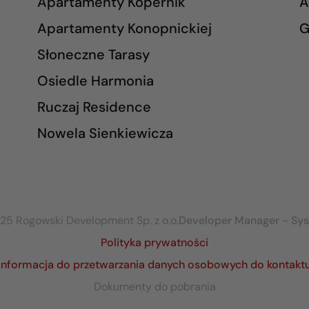
Apartamenty Kopernik
A
Apartamenty Konopnickiej
G
Słoneczne Tarasy
Osiedle Harmonia
Ruczaj Residence
Nowela Sienkiewicza
25 Rogowski Development Sp. z o.o.
Developer Manager - Sy
Polityka prywatności
Informacja do przetwarzania danych osobowych do kontakt
Dokumenty do pobrania