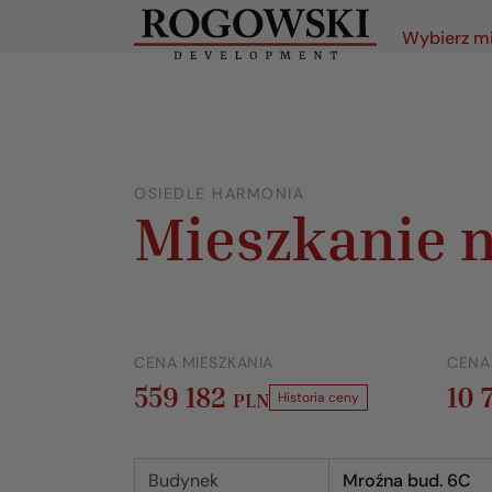
Wybierz m
OSIEDLE HARMONIA
Mieszkanie n
CENA MIESZKANIA
CENA
559 182
10 
PLN
Historia ceny
Budynek
Mroźna bud. 6C