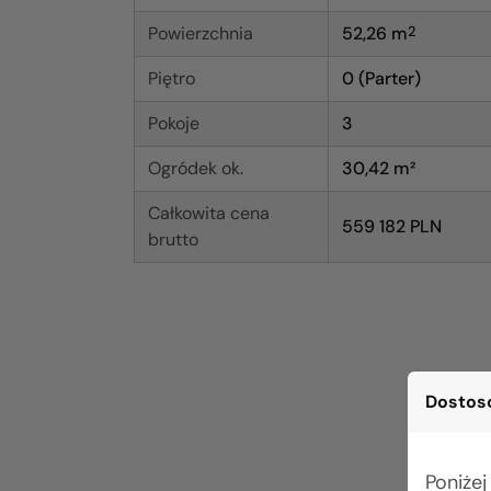
Powierzchnia
52,26
m
2
Piętro
0 (Parter)
Pokoje
3
Ogródek ok.
30,42 m²
Całkowita cena
559 182 PLN
brutto
Dostoso
Poniżej