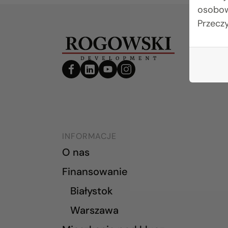
osobow
Przecz
INFORMACJE
O nas
Finansowanie
Białystok
Warszawa