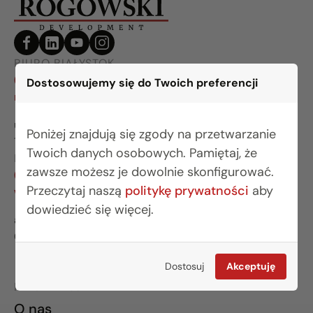
BIURO BIAŁYSTOK
(85) 749 99 09
Dostosowujemy się do Twoich preferencji
mieszkania@rogowskidevelopment.pl
ul. Legionowa 28 lok. 202
Poniżej znajdują się zgody na przetwarzanie
15-281 Białystok
Twoich danych osobowych. Pamiętaj, że
BIURO WARSZAWA
zawsze możesz je dowolnie skonfigurować.
(22) 642 03 55
Przeczytaj naszą
politykę prywatności
aby
warszawa@rogowskidevelopment.pl
dowiedzieć się więcej.
al. Wilanowska 67E lok. U5
02-765 Warszawa
Dostosuj
Akceptuję
INFORMACJE
O nas