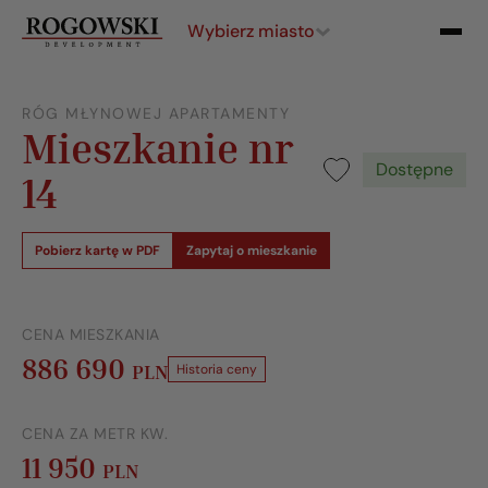
Wybierz miasto
RÓG MŁYNOWEJ APARTAMENTY
Mieszkanie nr
Dostępne
14
Pobierz kartę w PDF
Zapytaj o mieszkanie
CENA MIESZKANIA
886 690
PLN
Historia ceny
CENA ZA METR KW.
11 950
PLN