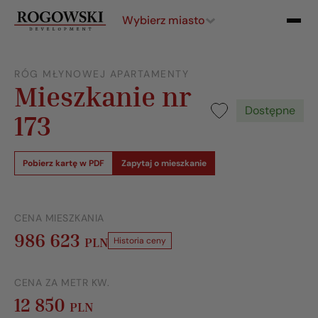
Wybierz miasto
RÓG MŁYNOWEJ APARTAMENTY
Mieszkanie nr
Dostępne
173
Pobierz kartę w PDF
Zapytaj o mieszkanie
CENA MIESZKANIA
986 623
PLN
Historia ceny
CENA ZA METR KW.
12 850
PLN