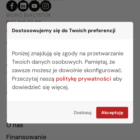
BIURO BIAŁYSTOK
(85) 749 99 09
mieszkania@rogowskidevelopment.pl
Dostosowujemy się do Twoich preferencji
ul. Legionowa 28 lok. 202
15-281 Białystok
Poniżej znajdują się zgody na przetwarzanie
BIURO WARSZAWA
Twoich danych osobowych. Pamiętaj, że
(22) 642 03 55
zawsze możesz je dowolnie skonfigurować.
warszawa@rogowskidevelopment.pl
Przeczytaj naszą
politykę prywatności
aby
al. Wilanowska 67E lok. U5
dowiedzieć się więcej.
02-765 Warszawa
Dostosuj
Akceptuję
INFORMACJE
O nas
Finansowanie