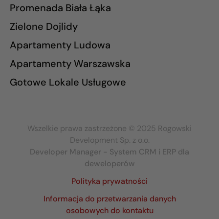
Promenada Biała Łąka
Zielone Dojlidy
Apartamenty Ludowa
Apartamenty Warszawska
Gotowe Lokale Usługowe
Wszelkie prawa zastrzeżone © 2025 Rogowski
Development Sp. z o.o.
Developer Manager - System CRM i ERP dla
deweloperów
Polityka prywatności
Informacja do przetwarzania danych
osobowych do kontaktu