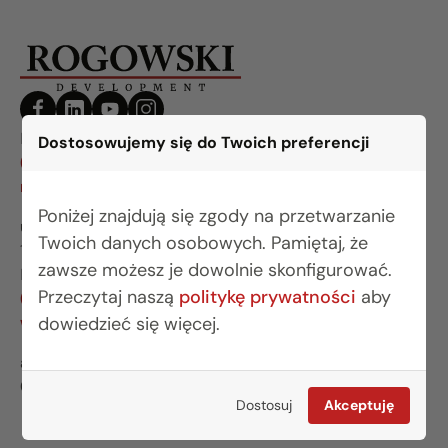
BIURO BIAŁYSTOK
Dostosowujemy się do Twoich preferencji
(85) 749 99 09
mieszkania@rogowskidevelopment.pl
Poniżej znajdują się zgody na przetwarzanie
ul. Legionowa 28 lok. 202
Twoich danych osobowych. Pamiętaj, że
15-281 Białystok
zawsze możesz je dowolnie skonfigurować.
BIURO WARSZAWA
Przeczytaj naszą
politykę prywatności
aby
(22) 642 03 55
warszawa@rogowskidevelopment.pl
dowiedzieć się więcej.
al. Wilanowska 67E lok. U5
02-765 Warszawa
Dostosuj
Akceptuję