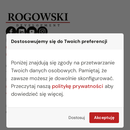
BIURO BIAŁYSTOK
Dostosowujemy się do Twoich preferencji
(85) 749 99 09
mieszkania@rogowskidevelopment.pl
Poniżej znajdują się zgody na przetwarzanie
ul. Legionowa 28 lok. 202
Twoich danych osobowych. Pamiętaj, że
15-281 Białystok
zawsze możesz je dowolnie skonfigurować.
BIURO WARSZAWA
Przeczytaj naszą
politykę prywatności
aby
(22) 642 03 55
warszawa@rogowskidevelopment.pl
dowiedzieć się więcej.
al. Wilanowska 67E lok. U5
02-765 Warszawa
Dostosuj
Akceptuję