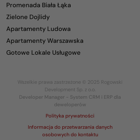
Promenada Biała Łąka
Zielone Dojlidy
Apartamenty Ludowa
Apartamenty Warszawska
Gotowe Lokale Usługowe
Wszelkie prawa zastrzeżone © 2025 Rogowski
Development Sp. z o.o.
Developer Manager - System CRM i ERP dla
deweloperów
Polityka prywatności
Informacja do przetwarzania danych
osobowych do kontaktu