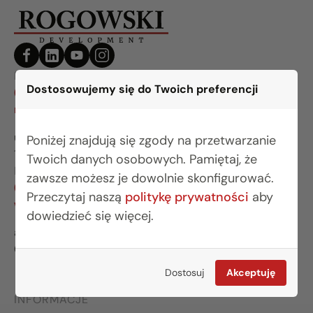
BIURO BIAŁYSTOK
Dostosowujemy się do Twoich preferencji
(85) 749 99 09
mieszkania@rogowskidevelopment.pl
ul. Legionowa 28 lok. 202
Poniżej znajdują się zgody na przetwarzanie
15-281 Białystok
Twoich danych osobowych. Pamiętaj, że
BIURO WARSZAWA
zawsze możesz je dowolnie skonfigurować.
(22) 642 03 55
Przeczytaj naszą
politykę prywatności
aby
warszawa@rogowskidevelopment.pl
dowiedzieć się więcej.
al. Wilanowska 67E lok. U5
02-765 Warszawa
Dostosuj
Akceptuję
INFORMACJE