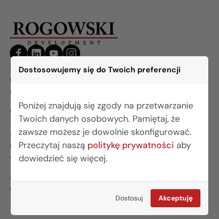
BIURO BIAŁYSTOK
Dostosowujemy się do Twoich preferencji
(85) 749 99 09
mieszkania@rogowskidevelopment.pl
Poniżej znajdują się zgody na przetwarzanie
ul. Legionowa 28 lok. 202
Twoich danych osobowych. Pamiętaj, że
15-281 Białystok
zawsze możesz je dowolnie skonfigurować.
BIURO WARSZAWA
Przeczytaj naszą
politykę prywatności
aby
(22) 642 03 55
warszawa@rogowskidevelopment.pl
dowiedzieć się więcej.
al. Wilanowska 67E lok. U5
02-765 Warszawa
Dostosuj
Akceptuję