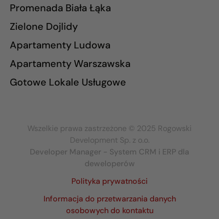
Promenada Biała Łąka
Zielone Dojlidy
Apartamenty Ludowa
Apartamenty Warszawska
Gotowe Lokale Usługowe
Wszelkie prawa zastrzeżone © 2025 Rogowski
Development Sp. z o.o.
Developer Manager - System CRM i ERP dla
deweloperów
Polityka prywatności
Informacja do przetwarzania danych
osobowych do kontaktu