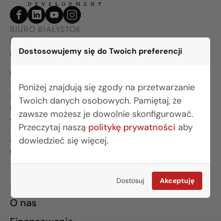
BIURO BIAŁYSTOK
(85) 749 99 09
Dostosowujemy się do Twoich preferencji
mieszkania@rogowskidevelopment.pl
ul. Legionowa 28 lok. 202
15-281 Białystok
Poniżej znajdują się zgody na przetwarzanie
BIURO WARSZAWA
Twoich danych osobowych. Pamiętaj, że
(22) 642 03 55
zawsze możesz je dowolnie skonfigurować.
warszawa@rogowskidevelopment.pl
Przeczytaj naszą
politykę prywatności
aby
dowiedzieć się więcej.
al. Wilanowska 67E lok. U5
02-765 Warszawa
Dostosuj
Akceptuję
INFORMACJE
O nas