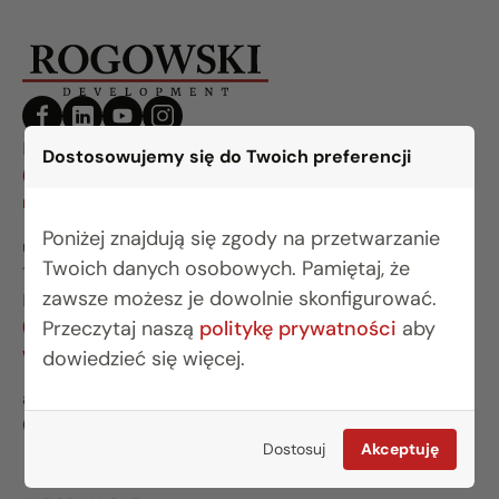
BIURO BIAŁYSTOK
Dostosowujemy się do Twoich preferencji
(85) 749 99 09
mieszkania@rogowskidevelopment.pl
Poniżej znajdują się zgody na przetwarzanie
ul. Legionowa 28 lok. 202
Twoich danych osobowych. Pamiętaj, że
15-281 Białystok
zawsze możesz je dowolnie skonfigurować.
BIURO WARSZAWA
Przeczytaj naszą
politykę prywatności
aby
(22) 642 03 55
warszawa@rogowskidevelopment.pl
dowiedzieć się więcej.
al. Wilanowska 67E lok. U5
02-765 Warszawa
Dostosuj
Akceptuję