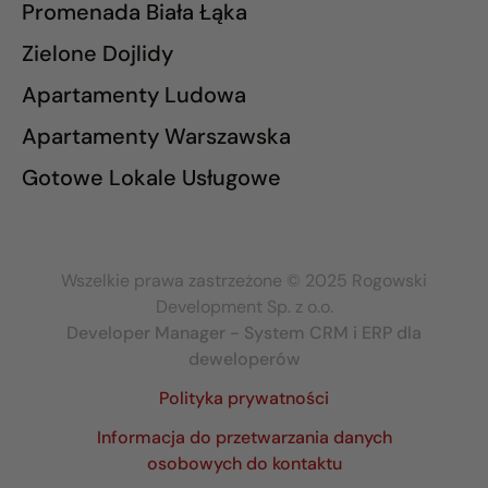
Promenada Biała Łąka
Zielone Dojlidy
Apartamenty Ludowa
Apartamenty Warszawska
Gotowe Lokale Usługowe
Wszelkie prawa zastrzeżone © 2025 Rogowski
Development Sp. z o.o.
Developer Manager - System CRM i ERP dla
deweloperów
Polityka prywatności
Informacja do przetwarzania danych
osobowych do kontaktu