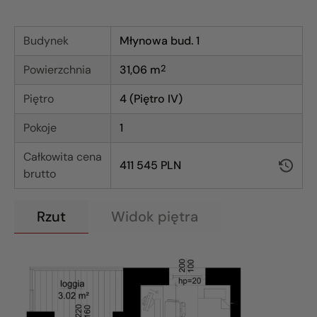
Budynek
Młynowa bud. 1
Powierzchnia
31,06
m
2
Piętro
4 (Piętro IV)
Pokoje
1
Całkowita cena
411 545 PLN
brutto
Rzut
Widok piętra