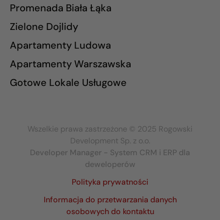
Promenada Biała Łąka
Zielone Dojlidy
Apartamenty Ludowa
Apartamenty Warszawska
Gotowe Lokale Usługowe
Wszelkie prawa zastrzeżone © 2025 Rogowski
Development Sp. z o.o.
Developer Manager - System CRM i ERP dla
deweloperów
Polityka prywatności
Informacja do przetwarzania danych
osobowych do kontaktu