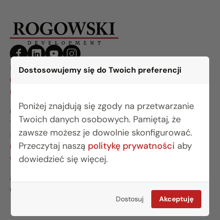
BIURO BIAŁYSTOK
Dostosowujemy się do Twoich preferencji
(85) 749 99 09
mieszkania@rogowskidevelopment.pl
Poniżej znajdują się zgody na przetwarzanie
ul. Legionowa 28 lok. 202
Twoich danych osobowych. Pamiętaj, że
15-281 Białystok
zawsze możesz je dowolnie skonfigurować.
BIURO WARSZAWA
Przeczytaj naszą
politykę prywatności
aby
(22) 642 03 55
warszawa@rogowskidevelopment.pl
dowiedzieć się więcej.
al. Wilanowska 67E lok. U5
02-765 Warszawa
Dostosuj
Akceptuję