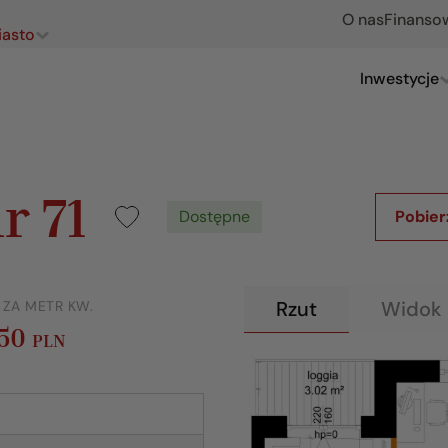
O nas
Finanso
iasto
Inwestycje
r 71
Dostępne
Pobier
Rzut
Widok 
 ZA METR KW.
150
PLN