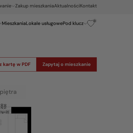
wanie
Zakup mieszkania
Aktualności
Kontakt
0
Mieszkania
Lokale usługowe
Pod klucz
z kartę w PDF
Zapytaj o mieszkanie
piętra