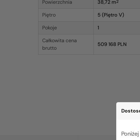
Powierzchnia
38,72
m
2
Piętro
5 (Piętro V)
Pokoje
1
Całkowita cena
509 168 PLN
brutto
Dostoso
Poniżej