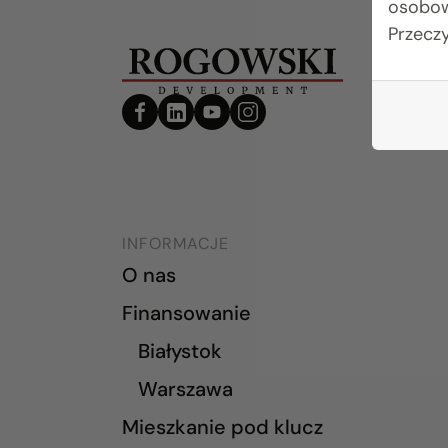
osobow
Przecz
INFORMACJE
O nas
Finansowanie
Białystok
Warszawa
Mieszkanie pod klucz