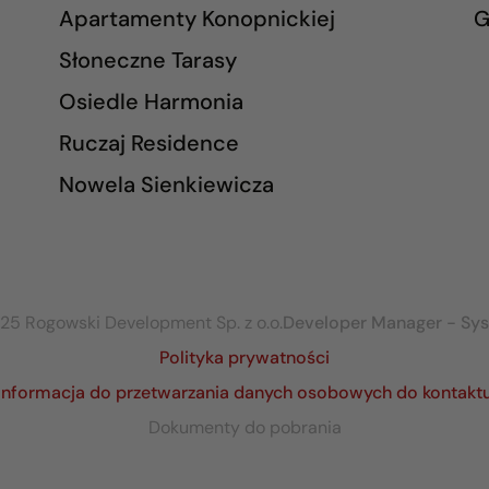
Apartamenty Konopnickiej
G
Słoneczne Tarasy
Osiedle Harmonia
Ruczaj Residence
Nowela Sienkiewicza
25 Rogowski Development Sp. z o.o.
Developer Manager - Sy
Polityka prywatności
Informacja do przetwarzania danych osobowych do kontakt
Dokumenty do pobrania