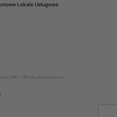
otowe Lokale Usługowe
stem CRM i ERP dla deweloperów
u