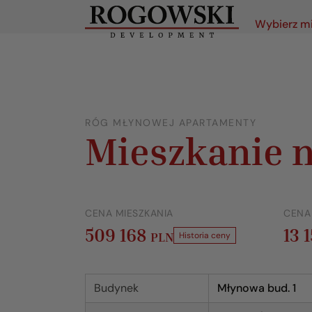
Wybierz m
RÓG MŁYNOWEJ APARTAMENTY
Mieszkanie n
CENA MIESZKANIA
CENA
509 168
13 
PLN
Historia ceny
Budynek
Młynowa bud. 1