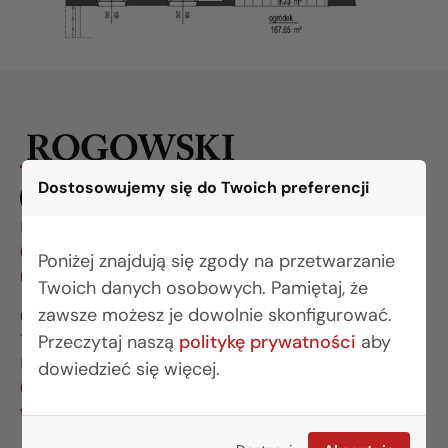
Dostosowujemy się do Twoich preferencji
BIURO BIAŁYSTOK
(85) 749 99 09
Poniżej znajdują się zgody na przetwarzanie
mieszkania@rogowskidevelopment.pl
Twoich danych osobowych. Pamiętaj, że
zawsze możesz je dowolnie skonfigurować.
ul. Legionowa 28 lok. 202
15-281 Białystok
Przeczytaj naszą
politykę prywatności
aby
BIURO WARSZAWA
dowiedzieć się więcej.
(22) 642 03 55
warszawa@rogowskidevelopment.pl