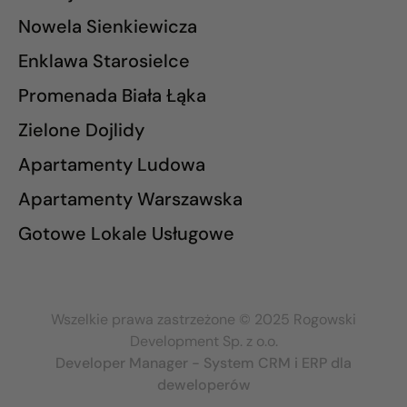
Nowela Sienkiewicza
Enklawa Starosielce
Promenada Biała Łąka
Zielone Dojlidy
Apartamenty Ludowa
Apartamenty Warszawska
Gotowe Lokale Usługowe
Wszelkie prawa zastrzeżone © 2025 Rogowski
Development Sp. z o.o.
Developer Manager - System CRM i ERP dla
deweloperów