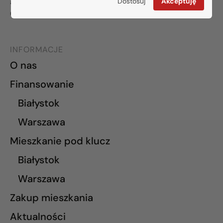
Dostosuj
Akceptuję
al. Wilanowska 67E lok. U5
02-765 Warszawa
INFORMACJE
O nas
Finansowanie
Białystok
Warszawa
Mieszkanie pod klucz
Białystok
Warszawa
Zakup mieszkania
Aktualności