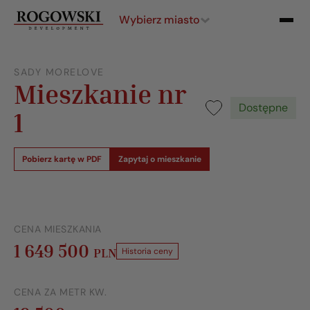
Wybierz miasto
SADY MORELOVE
Mieszkanie nr
Dostępne
1
Pobierz kartę w PDF
Zapytaj o mieszkanie
CENA MIESZKANIA
1 649 500
PLN
Historia ceny
CENA ZA METR KW.