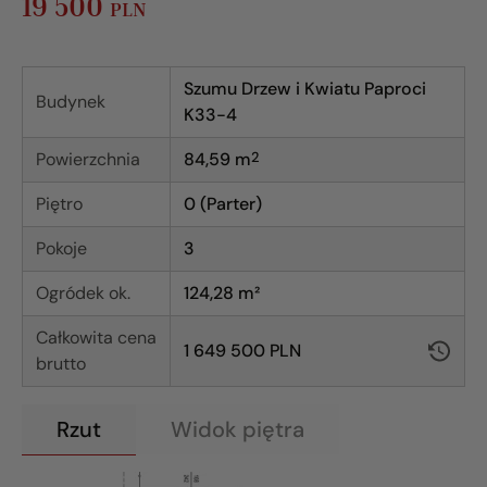
19 500
PLN
Szumu Drzew i Kwiatu Paproci
Budynek
K33-4
Powierzchnia
84,59
m
2
Piętro
0 (Parter)
Pokoje
3
Ogródek ok.
124,28 m²
Całkowita cena
1 649 500 PLN
brutto
Rzut
Widok piętra