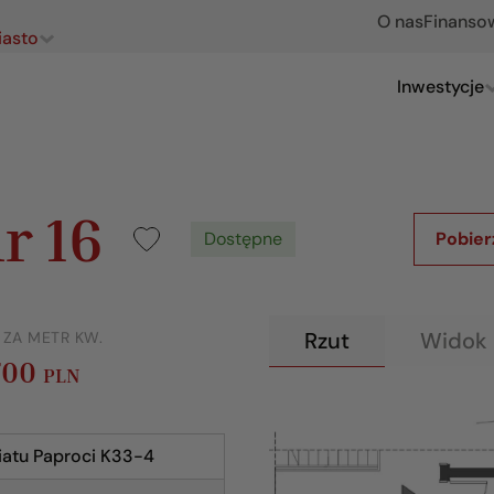
O nas
Finanso
iasto
Inwestycje
r 16
Dostępne
Pobier
Rzut
Widok 
 ZA METR KW.
700
PLN
iatu Paproci K33-4