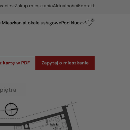
wanie
Zakup mieszkania
Aktualności
Kontakt
0
Mieszkania
Lokale usługowe
Pod klucz
z kartę w PDF
Zapytaj o mieszkanie
piętra