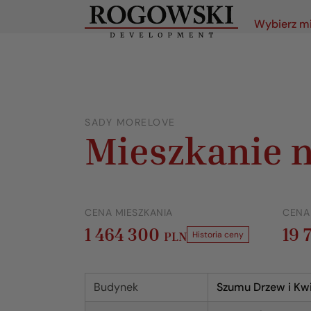
Wybierz m
SADY MORELOVE
Mieszkanie n
CENA MIESZKANIA
CENA
1 464 300
19 
PLN
Historia ceny
Budynek
Szumu Drzew i Kw