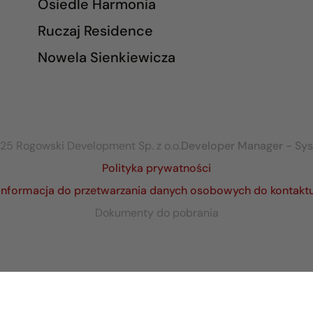
Osiedle Harmonia
Ruczaj Residence
Nowela Sienkiewicza
25 Rogowski Development Sp. z o.o.
Developer Manager - Sy
Polityka prywatności
Informacja do przetwarzania danych osobowych do kontakt
Dokumenty do pobrania