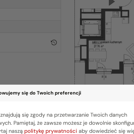
wujemy się do Twoich preferencji
 znajdują się zgody na przetwarzanie Twoich danych
ych. Pamiętaj, że zawsze możesz je dowolnie skonfig
BIURO BIAŁYSTOK
BIU
ytaj naszą
politykę prywatności
aby dowiedzieć się wię
(85) 749 99 09
(22) 