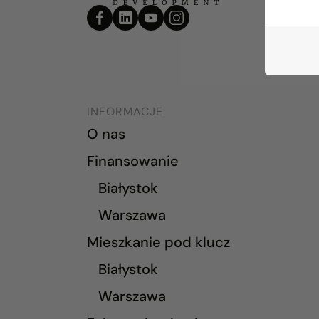
INFORMACJE
O nas
Finansowanie
Białystok
Warszawa
Mieszkanie pod klucz
Białystok
Warszawa