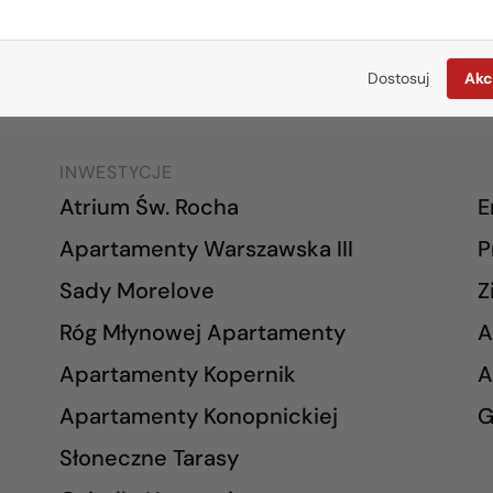
mieszkania@rogowskidevelopment.pl
wars
ul. Legionowa 28 lok. 202
al. W
Dostosuj
Akc
15-281 Białystok
02-7
INWESTYCJE
Atrium Św. Rocha
E
Apartamenty Warszawska III
P
Sady Morelove
Z
Róg Młynowej Apartamenty
A
Apartamenty Kopernik
A
Apartamenty Konopnickiej
G
Słoneczne Tarasy