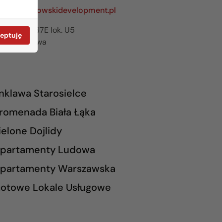
zawa@rogowskidevelopment.pl
ilanowska 67E lok. U5
eptuję
65 Warszawa
nklawa Starosielce
romenada Biała Łąka
ielone Dojlidy
partamenty Ludowa
partamenty Warszawska
otowe Lokale Usługowe